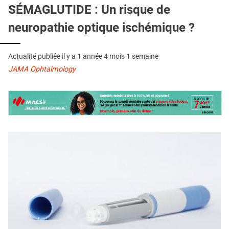
QUI SOMMES-NOUS ?
SÉMAGLUTIDE : Un risque de
neuropathie optique ischémique ?
PUBLICITÉ
CONDITIONS GÉNÉRALES
Actualité publiée il y a
1 année 4 mois 1 semaine
CONTACT
JAMA Ophtalmology
CRÉDITS