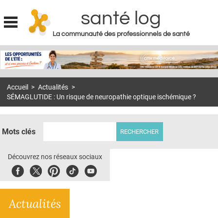
santé log
La communauté des professionnels de santé
Jump to navigation
MON COMPTE
ABONNEMENT
Accueil
>
Actualités
>
S'ABONNER À LA REVUE SOIN À DOMICILE
SÉMAGLUTIDE : Un risque de neuropathie optique ischémique ?
ACTUS
DOSSIERS
Mots clés
RÉSEAUX
Découvrez nos réseaux sociaux
E-REVUE SAD
Facebook
Twitter
Pinterest
Tiktok
Youbute
THÉMA
Actualités
L'APP