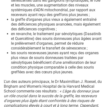
sénescentes dans les ganglions lymphatiques, le foie
et les muscles, une augmentation des niveaux
systémiques d'ADN mitochondrial, par rapport aux
receveurs ayant reçu des greffons plus jeunes ;
la greffe d’organes plus vieux a également entraîné
des déficiences physiques avancées, mais également
des déficiences cognitives ;
en revanche, le traitement par sénolytiques (Dasatinib
et Quercétine) des souris donneuses plus âgées avant
le prélèvement d'organes, permet de réduire
considérablement le transfert de sénescence ;
les souris receveuses jeunes ayant reçu des organes
plus vieux de souris donneuses traitées par
sénolytiques bénéficient d’une amélioration de leur
condition physique comparable à celle des souris
greffées avec des cœurs plus jeunes.
L’un des auteurs principaux, le Dr Maximillian J. Roesel, du
Brigham and Women's Hospital de la Harvard Medical
School commente ces résultats :
« L'âge du donneur joue
un rôle crucial dans le succès de la greffe, les receveurs
d'organes plus âgés étant confrontés à des risques de
complications élevés à court et à long terme. Cependant,