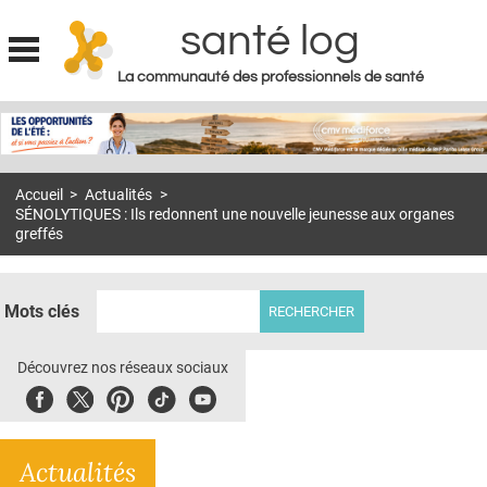
santé log
La communauté des professionnels de santé
Jump to navigation
MON COMPTE
ABONNEMENT
Accueil
>
Actualités
>
S'ABONNER À LA REVUE SOIN À DOMICILE
SÉNOLYTIQUES : Ils redonnent une nouvelle jeunesse aux organes
greffés
ACTUS
DOSSIERS
Mots clés
RÉSEAUX
Découvrez nos réseaux sociaux
E-REVUE SAD
Facebook
Twitter
Pinterest
Tiktok
Youbute
THÉMA
L'APP
Actualités