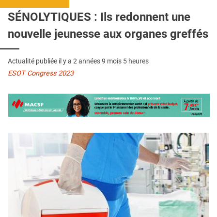
QUI SOMMES-NOUS ?
SÉNOLYTIQUES : Ils redonnent une
PUBLICITÉ
nouvelle jeunesse aux organes greffés
CONDITIONS GÉNÉRALES
Actualité publiée il y a
2 années 9 mois 5 heures
CONTACT
ESOT Congress 2023
CRÉDITS