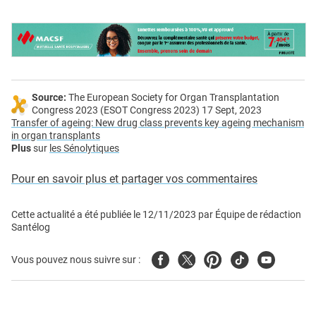
Source:
The European Society for Organ Transplantation
Congress 2023 (ESOT Congress 2023) 17 Sept, 2023
Transfer of ageing: New drug class prevents key ageing mechanism
in organ transplants
Plus
sur
les Sénolytiques
Pour en savoir plus et partager vos commentaires
Cette actualité a été publiée le
12/11/2023
par
Équipe de rédaction
Santélog
Facebook
Twitter
Pinterest
Tiktok
Youtube
Vous pouvez nous suivre sur :