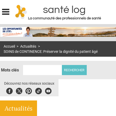
santé log
La communauté des professionnels de santé
Jump to navigation
MON COMPTE
ABONNEMENT
Accueil
>
Actualités
>
S'ABONNER À LA REVUE SOIN À DOMICILE
SOINS de CONTINENCE: Préserver la dignité du patient âgé
ACTUS
DOSSIERS
Mots clés
RÉSEAUX
Découvrez nos réseaux sociaux
E-REVUE SAD
Facebook
Twitter
Pinterest
Tiktok
Youbute
THÉMA
Actualités
L'APP