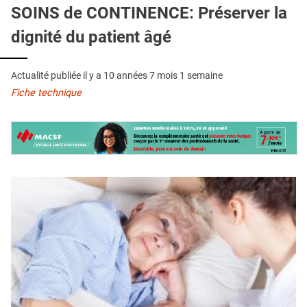
QUI SOMMES-NOUS ?
SOINS de CONTINENCE: Préserver la
dignité du patient âgé
PUBLICITÉ
CONDITIONS GÉNÉRALES
Actualité publiée il y a
10 années 7 mois 1 semaine
CONTACT
Fiche technique
CRÉDITS