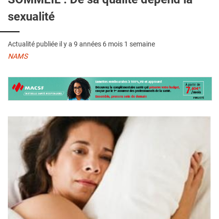
QUI SOMMES-NOUS ?
sexualité
PUBLICITÉ
CONDITIONS GÉNÉRALES
Actualité publiée il y a
9 années 6 mois 1 semaine
NAMS
CONTACT
CRÉDITS