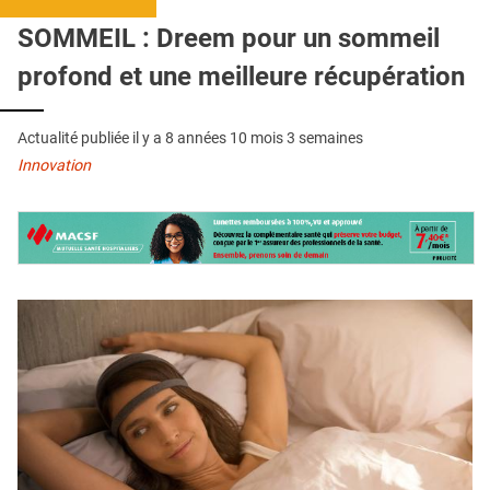
QUI SOMMES-NOUS ?
SOMMEIL : Dreem pour un sommeil
PUBLICITÉ
profond et une meilleure récupération
CONDITIONS GÉNÉRALES
Actualité publiée il y a
8 années 10 mois 3 semaines
CONTACT
Innovation
CRÉDITS