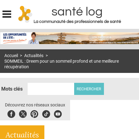
santé log
La communauté des professionnels de santé
Jump to navigation
MON COMPTE
ABONNEMENT
Accueil
>
Actualités
>
S'ABONNER À LA REVUE SOIN À DOMICILE
SOMMEIL : Dreem pour un sommeil profond et une meilleure
récupération
ACTUS
DOSSIERS
Mots clés
RÉSEAUX
Découvrez nos réseaux sociaux
E-REVUE SAD
Facebook
Twitter
Pinterest
Tiktok
Youbute
THÉMA
L'APP
Actualités