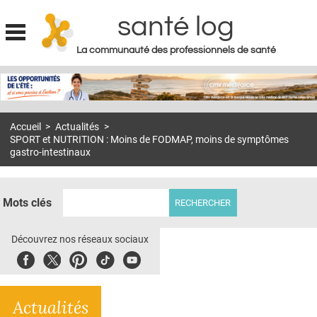
santé log
La communauté des professionnels de santé
Jump to navigation
MON COMPTE
ABONNEMENT
Accueil
>
Actualités
>
S'ABONNER À LA REVUE SOIN À DOMICILE
SPORT et NUTRITION : Moins de FODMAP, moins de symptômes
gastro-intestinaux
ACTUS
DOSSIERS
Mots clés
RÉSEAUX
Découvrez nos réseaux sociaux
E-REVUE SAD
Facebook
Twitter
Pinterest
Tiktok
Youbute
THÉMA
L'APP
Actualités