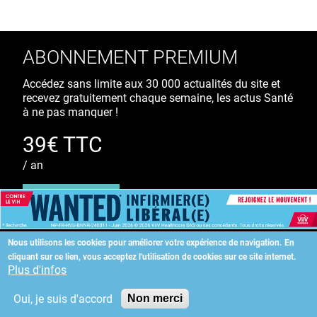
ABONNEMENT PREMIUM
Accédez sans limite aux 30 000 actualités du site et
recevez gratuitement chaque semaine, les actus Santé
à ne pas manquer !
39€ TTC
/ an
S'ABONNER
Nous utilisons les cookies pour améliorer votre expérience de navigation.
En
cliquant sur ce lien, vous acceptez l'utilisation de cookies sur ce site internet.
Copyright
©
2026 ALLIEDHEALTH
Plus d'infos
Oui, je suis d'accord
Non merci
KAURIWEB