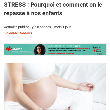
QUI SOMMES-NOUS ?
STRESS : Pourquoi et comment on le
repasse à nos enfants
PUBLICITÉ
CONDITIONS GÉNÉRALES
Actualité publiée il y a
8 années 3 mois 1 jour
CONTACT
Scientific Reports
CRÉDITS