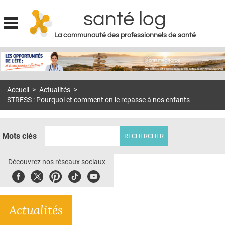
santé log
La communauté des professionnels de santé
Jump to navigation
MON COMPTE
ABONNEMENT
Accueil
>
Actualités
>
S'ABONNER À LA REVUE SOIN À DOMICILE
STRESS : Pourquoi et comment on le repasse à nos enfants
ACTUS
DOSSIERS
Mots clés
RÉSEAUX
Découvrez nos réseaux sociaux
E-REVUE SAD
Facebook
Twitter
Pinterest
Tiktok
Youbute
THÉMA
Actualités
L'APP