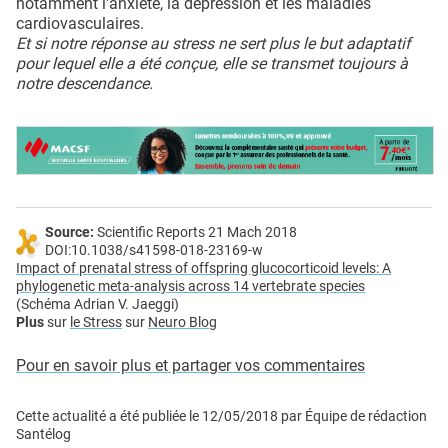
notamment l'anxiété, la dépression et les maladies
cardiovasculaires.
Et si notre réponse au stress ne sert plus le but adaptatif
pour lequel elle a été conçue, elle se transmet toujours à
notre descendance.
Source:
Scientific Reports 21 Mach 2018
DOI:10.1038/s41598-018-23169-w
Impact of prenatal stress of offspring glucocorticoid levels: A
phylogenetic meta-analysis across 14 vertebrate species
(Schéma Adrian V. Jaeggi)
Plus
sur
le Stress
sur
Neuro Blog
Pour en savoir plus et partager vos commentaires
Cette actualité a été publiée le
12/05/2018
par
Équipe de rédaction
Santélog