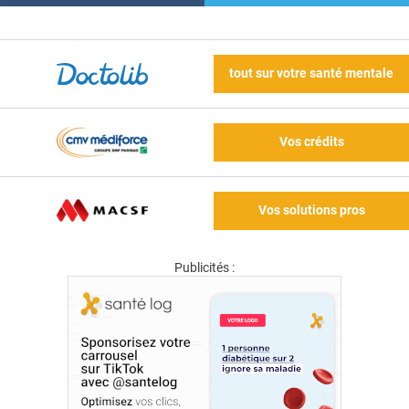
tout sur votre santé mentale
Vos crédits
Vos solutions pros
Publicités :