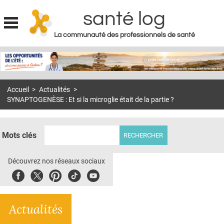
santé log
La communauté des professionnels de santé
Jump to navigation
MON COMPTE
ABONNEMENT
Accueil
>
Actualités
>
S'ABONNER À LA REVUE SOIN À DOMICILE
SYNAPTOGENÈSE : Et si la microglie était de la partie ?
ACTUS
DOSSIERS
Mots clés
RÉSEAUX
Découvrez nos réseaux sociaux
E-REVUE SAD
Facebook
Twitter
Pinterest
Tiktok
Youbute
THÉMA
Actualités
L'APP