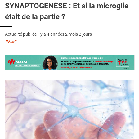
QUI SOMMES-NOUS ?
SYNAPTOGENÈSE : Et si la microglie
était de la partie ?
PUBLICITÉ
CONDITIONS GÉNÉRALES
Actualité publiée il y a
4 années 2 mois 2 jours
CONTACT
PNAS
CRÉDITS