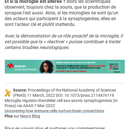
Et si la microglie est altérée ?
Alors les scientifiques
observent, toujours chez la souris, que la production de
synapse l’est aussi. Ainsi, si les microglies ne sont qu'un
des acteurs qui participent à la synaptogenèse, elles en
sont l'acteur clé et plutôt inattendu.
Avec la démonstration de ce rôle proactif de la microglie, il
est possible que la « réactiver » puisse contribuer à traiter
certains troubles neurologiques.
Source:
Proceedings of the National Academy of Sciences
(PNAS) 11 March, 2022 DOI: 10.1073/pnas.2114476119
Microglia regulate chandelier cell axo-axonic synaptogenesis (In
Press) via AAAS 7-Mar-2022
Uncovering how immune cells nurture brain connections
Plus
sur
Neuro Blog
Pour en savoir plus et partager vos commentaires