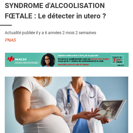
QUI SOMMES-NOUS ?
SYNDROME d'ALCOOLISATION
FŒTALE : Le détecter in utero ?
PUBLICITÉ
CONDITIONS GÉNÉRALES
Actualité publiée il y a
6 années 2 mois 2 semaines
CONTACT
PNAS
CRÉDITS