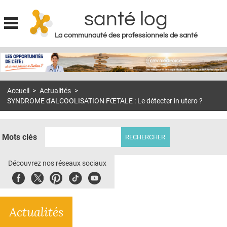
santé log
La communauté des professionnels de santé
Jump to navigation
MON COMPTE
ABONNEMENT
Accueil
>
Actualités
>
S'ABONNER À LA REVUE SOIN À DOMICILE
SYNDROME d'ALCOOLISATION FŒTALE : Le détecter in utero ?
ACTUS
DOSSIERS
Mots clés
RÉSEAUX
Découvrez nos réseaux sociaux
E-REVUE SAD
Facebook
Twitter
Pinterest
Tiktok
Youbute
THÉMA
Actualités
L'APP