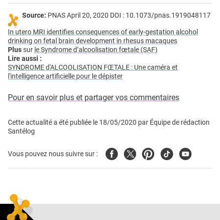
Source:
PNAS April 20, 2020 DOI : 10.1073/pnas.1919048117
In utero MRI identifies consequences of early-gestation alcohol
drinking on fetal brain development in rhesus macaques
Plus
sur
le Syndrome d’alcoolisation fœtale (SAF)
Lire aussi :
SYNDROME d'ALCOOLISATION FŒTALE : Une caméra et
l'intelligence artificielle pour le dépister
Pour en savoir plus et partager vos commentaires
Cette actualité a été publiée le
18/05/2020
par
Équipe de rédaction
Santélog
Facebook
Twitter
Pinterest
Tiktok
Youtube
Vous pouvez nous suivre sur :