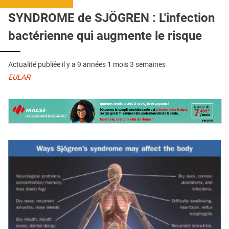
QUI SOMMES-NOUS ?
SYNDROME de SJÖGREN : L'infection
PUBLICITÉ
bactérienne qui augmente le risque
CONDITIONS GÉNÉRALES
Actualité publiée il y a
9 années 1 mois 3 semaines
CONTACT
EULAR
CRÉDITS