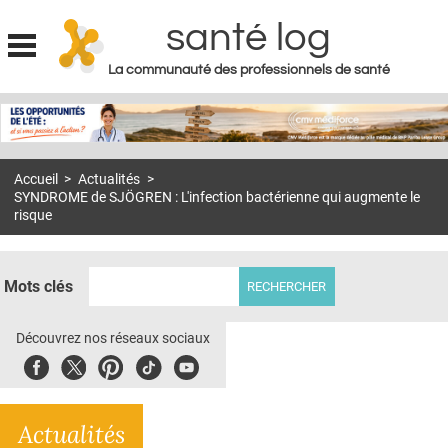
santé log
La communauté des professionnels de santé
Jump to navigation
MON COMPTE
ABONNEMENT
Accueil
>
Actualités
>
S'ABONNER À LA REVUE SOIN À DOMICILE
SYNDROME de SJÖGREN : L'infection bactérienne qui augmente le
risque
ACTUS
DOSSIERS
Mots clés
RÉSEAUX
Découvrez nos réseaux sociaux
E-REVUE SAD
Facebook
Twitter
Pinterest
Tiktok
Youbute
THÉMA
L'APP
Actualités