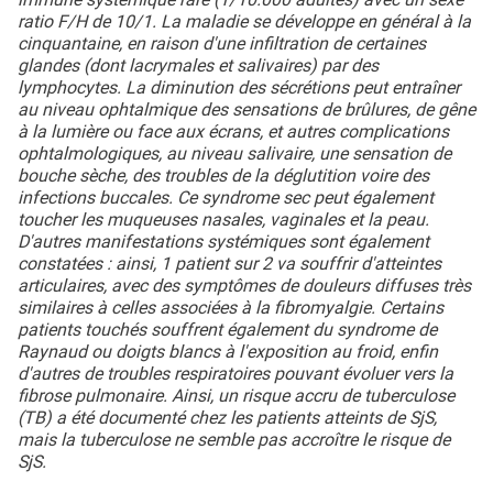
ratio F/H de 10/1. La maladie se développe en général à la
cinquantaine, en raison d'une infiltration de certaines
glandes (dont lacrymales et salivaires) par des
lymphocytes. La diminution des sécrétions peut entraîner
au niveau ophtalmique des sensations de brûlures, de gêne
à la lumière ou face aux écrans, et autres complications
ophtalmologiques, au niveau salivaire, une sensation de
bouche sèche, des troubles de la déglutition voire des
infections buccales. Ce syndrome sec peut également
toucher les muqueuses nasales, vaginales et la peau.
D'autres manifestations systémiques sont également
constatées : ainsi, 1 patient sur 2 va souffrir d'atteintes
articulaires, avec des symptômes de douleurs diffuses très
similaires à celles associées à la fibromyalgie. Certains
patients touchés souffrent également du syndrome de
Raynaud ou doigts blancs à l'exposition au froid, enfin
d'autres de troubles respiratoires pouvant évoluer vers la
fibrose pulmonaire. Ainsi, un risque accru de tuberculose
(TB) a été documenté chez les patients atteints de SjS,
mais la tuberculose ne semble pas accroître le risque de
SjS.