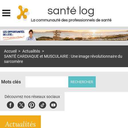
santé log
La communauté des professionnels de santé
Jump to navigation
MON COMPTE
ABONNEMENT
Accueil
>
Actualités
>
S'ABONNER À LA REVUE SOIN À DOMICILE
SANTÉ CARDIAQUE et MUSCULAIRE : Une image révolutionnaire du
sarcomère
ACTUS
DOSSIERS
Mots clés
RÉSEAUX
Découvrez nos réseaux sociaux
E-REVUE SAD
Facebook
Twitter
Pinterest
Tiktok
Youbute
THÉMA
L'APP
Actualités