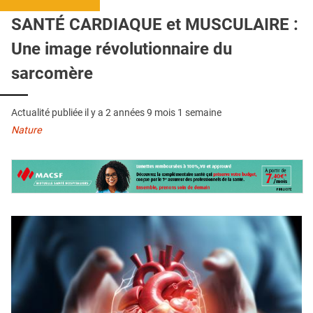
QUI SOMMES-NOUS ?
SANTÉ CARDIAQUE et MUSCULAIRE :
PUBLICITÉ
Une image révolutionnaire du
CONDITIONS GÉNÉRALES
sarcomère
CONTACT
Actualité publiée il y a
2 années 9 mois 1 semaine
CRÉDITS
Nature