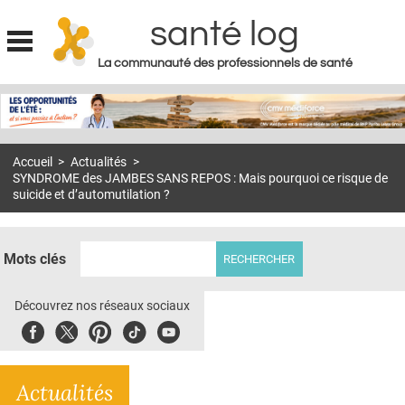
santé log
La communauté des professionnels de santé
Jump to navigation
MON COMPTE
ABONNEMENT
Accueil
>
Actualités
>
S'ABONNER À LA REVUE SOIN À DOMICILE
SYNDROME des JAMBES SANS REPOS : Mais pourquoi ce risque de
suicide et d’automutilation ?
ACTUS
DOSSIERS
Mots clés
RÉSEAUX
Découvrez nos réseaux sociaux
E-REVUE SAD
Facebook
Twitter
Pinterest
Tiktok
Youbute
THÉMA
L'APP
Actualités