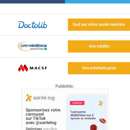
tout sur votre santé mentale
Vos crédits
Vos solutions pros
Publicités :