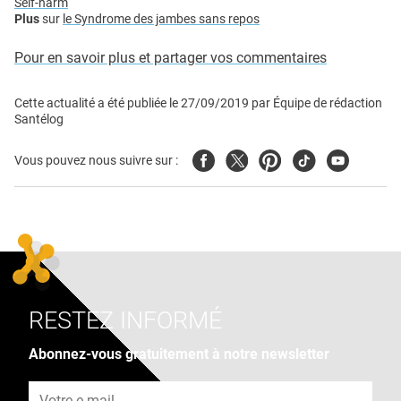
Self-harm
Plus
sur
le Syndrome des jambes sans repos
Pour en savoir plus et partager vos commentaires
Cette actualité a été publiée le
27/09/2019
par
Équipe de rédaction
Santélog
Facebook
Twitter
Pinterest
Tiktok
Youtube
Vous pouvez nous suivre sur :
RESTEZ INFORMÉ
Abonnez-vous gratuitement à notre newsletter
Adresse e-mail