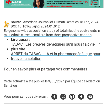
Source:
American Journal of Human Genetics 16 Feb, 2024
DOI: 10.1016/j.ajhg.2024.01.012
Epigenome-wide association study of total nicotine equivalents in
multiethnic current smokers from three prospective cohorts
Lire aussi :
TABAC : Les preuves génétiques qu’il nous fait vieillir
plus vite
ARRÊT du TABAC : L'IA et la pharmacogénétique pour
trouver la solution
Pour en savoir plus et partager vos commentaires
Cette actualité a été publiée le
9/03/2024
par
Équipe de rédaction
Santélog
Facebook
Twitter
Pinterest
Tiktok
Youtube
Vous pouvez nous suivre sur :