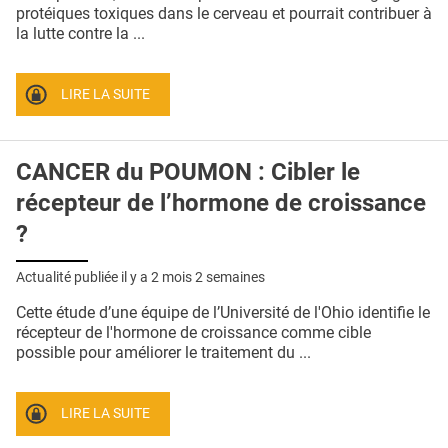
QUI SOMMES-NOUS ?
protéiques toxiques dans le cerveau et pourrait contribuer à
la lutte contre la ...
PUBLICITÉ
CONDITIONS GÉNÉRALES
LIRE LA SUITE
CONTACT
CANCER du POUMON : Cibler le
CRÉDITS
récepteur de l’hormone de croissance
?
Actualité publiée il y a
2 mois 2 semaines
Cette étude d’une équipe de l’Université de l'Ohio identifie le
récepteur de l'hormone de croissance comme cible
possible pour améliorer le traitement du ...
LIRE LA SUITE