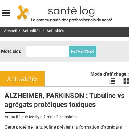
santé log
La communauté des professionnels de santé
Jump to navigation
Accueil
>
Actualités
>
Actualités
MON COMPTE
ABONNEMENT
Mots clés
S'ABONNER À LA REVUE SOIN À DOMICILE
ACTUS
Mode d'affichage :
DOSSIERS
Actualités
Voir
Vo
les
le
RÉSEAUX
actualité
ac
ALZHEIMER, PARKINSON : Tubuline vs
en
en
E-REVUE SAD
agrégats protéiques toxiques
liste
bl
THÉMA
Actualité publiée il y a
2 mois 2 semaines
L'APP
Cette protéine, la tubuline prévient la formation d'agrégats