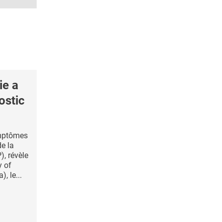
ie a
ostic
ymptômes
de la
), révèle
y of
, le...