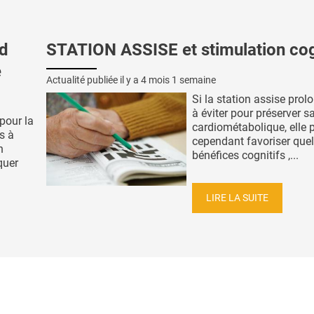
nd
STATION ASSISE et stimulation cog
e
Actualité publiée il y a
4 mois 1 semaine
Si la station assise prol
à éviter pour préserver s
 pour la
cardiométabolique, elle p
s à
cependant favoriser que
n
bénéfices cognitifs ,...
quer
.
LIRE LA SUITE