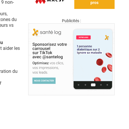
 9 non-
pros
urs,
 zones du
Publicités :
eurs vs
du
 aider les
ration du
t