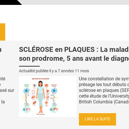
n
SCLÉROSE en PLAQUES : La malad
son prodrome, 5 ans avant le diagn
Actualité publiée il y a
7 années 11 mois
ité
Une constellation de s
e
présage les tout débuts 
asé sur
sclérose en plaques (SEP
cette étude de l’Universit
 la
British Columbia (Canada)
LIRE LA SUITE