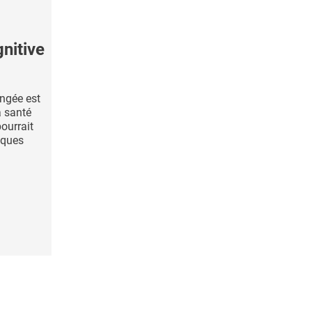
nitive
ongée est
a santé
ourrait
lques