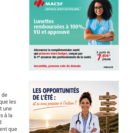
 de
que les
t une
s à la
d
ent que