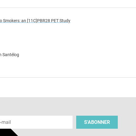
o Smokers: an [11C]PBR28 PET Study
n Santélog
e
 e-mail
S'ABONNER