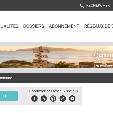
RECHERCHER
UALITÉS
DOSSIERS
ABONNEMENT
RÉSEAUX DE 
Jump to navigation
o-immune
Découvrez nos réseaux sociaux
Facebook
Twitter
Pinterest
Tiktok
Youbute