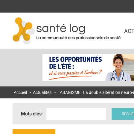
santé log
ACT
La communauté des professionnels de santé
Accueil
>
Actualités
>
TABAGISME : La double altération neur
Mots clés