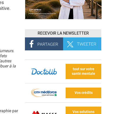
es
itive.
RECEVOIR LA NEWSLETTER
fumeurs.
fets
'autres
buer à la
tout sur votre
santé mentale
Vos crédits
graphie par
Vos solutions