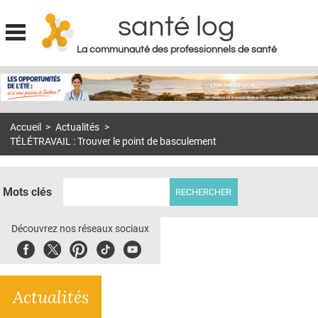
santé log
La communauté des professionnels de santé
Jump to navigation
MON COMPTE
ABONNEMENT
Accueil
>
Actualités
>
S'ABONNER À LA REVUE SOIN À DOMICILE
TÉLÉTRAVAIL : Trouver le point de basculement
ACTUS
DOSSIERS
Mots clés
RÉSEAUX
Découvrez nos réseaux sociaux
E-REVUE SAD
Facebook
Twitter
Pinterest
Tiktok
Youbute
THÉMA
Actualités
L'APP