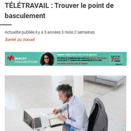
QUI SOMMES-NOUS ?
TÉLÉTRAVAIL : Trouver le point de
basculement
PUBLICITÉ
CONDITIONS GÉNÉRALES
Actualité publiée il y a
3 années 3 mois 2 semaines
CONTACT
Santé au travail
CRÉDITS