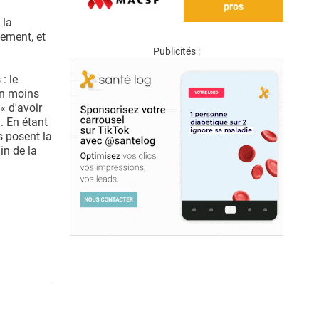
pros
 la
ement, et
Publicités :
: le
en moins
« d'avoir
. En étant
s posent la
in de la