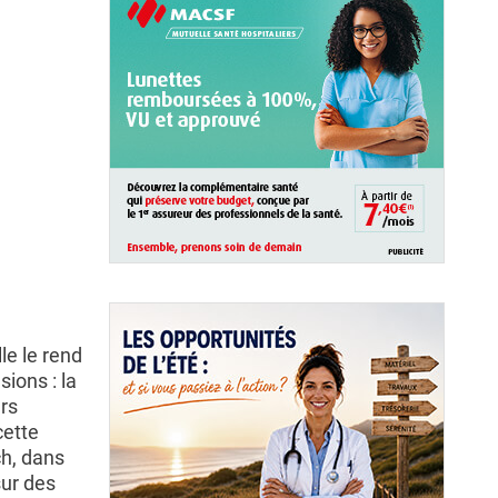
le le rend
ions : la
rs
cette
ch, dans
sur des