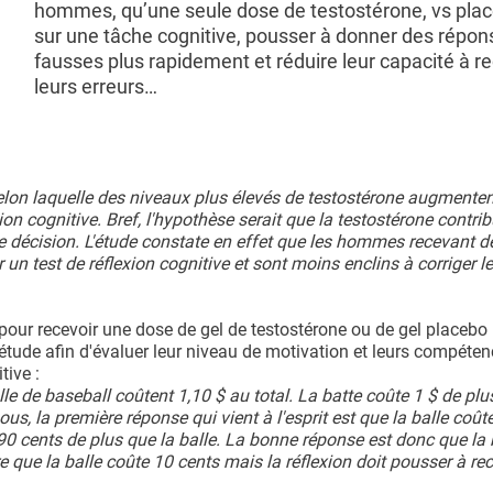
hommes, qu’une seule dose de testostérone, vs plac
sur une tâche cognitive, pousser à donner des répon
fausses plus rapidement et réduire leur capacité à r
leurs erreurs…
selon laquelle des niveaux plus élevés de testostérone augmenten
ion cognitive. Bref, l'hypothèse serait que la testostérone contri
 de décision. L'étude constate en effet que les hommes recevant 
un test de réflexion cognitive et sont moins enclins à corriger l
ur recevoir une dose de gel de testostérone ou de gel placebo 
étude afin d'évaluer leur niveau de motivation et leurs compéte
tive :
le de baseball coûtent 1,10 $ au total. La batte coûte 1 $ de plu
us, la première réponse qui vient à l'esprit est que la balle coût
 90 cents de plus que la balle. La bonne réponse est donc que la 
dre que la balle coûte 10 cents mais la réflexion doit pousser à re