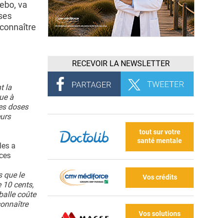
ebo, va
ses
econnaître
RECEVOIR LA NEWSLETTER
t la
bue à
des doses
eurs
tout sur votre
santé mentale
les a
nces
s que le
Vos crédits
e 10 cents,
balle coûte
connaître
Vos solutions