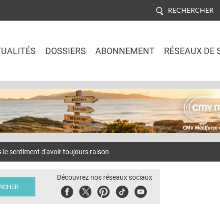
RECHERCHER
UALITÉS
DOSSIERS
ABONNEMENT
RÉSEAUX DE 
Jump to navigation
 sentiment d'avoir toujours raison
Découvrez nos réseaux sociaux
Facebook
Twitter
Pinterest
Tiktok
Youbute