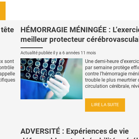
 tête
HÉMORRAGIE MÉNINGÉE : L’exercic
meilleur protecteur cérébrovascula
Actualité publiée il y a
6 années 11 mois
ux sont
Une demi-heure d’exercic
ontrôle
par semaine protège eff
rappelle
contre l’hémorragie méni
ifiques
trouble le plus meurtrier 
circulation cérébrale, révè
LIRE LA SUITE
ADVERSITÉ : Expériences de vie