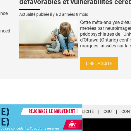
défavorables et vulnérabilités céré
ence
Actualité publiée il y a
2 années 8 mois
Cette méta-analyse d’ét
menées par neuroimageri
anced
pédopsychiatres de l’Uni
d’Ottawa (Ontario) confi
marques laissées sur la s
LIRE LA SUITE
LETTER
QUI SOMMES-NOUS ?
PUBLICITÉ
CGU
CON
EMIUM