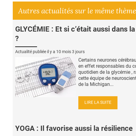
Autres actualités sur le même thème
GLYCÉMIE : Et si c’était aussi dans la
?
Actualité publiée il y a
10 mois 3 jours
Certains neurones cérébra
en effet responsables du c
quotidien de la glycémie , 
cette équipe de neuroscient
de la Michigan...
LIRE LA SUITE
YOGA : Il favorise aussi la résilience