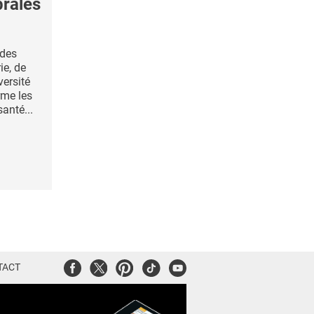
brales
udes
e, de
versité
rme les
anté...
Facebook
Twitter
Pinterest
Tiktok
Youtube
TACT