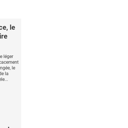
e, le
ire
e léger
icacement
ngée, le
de la
le...