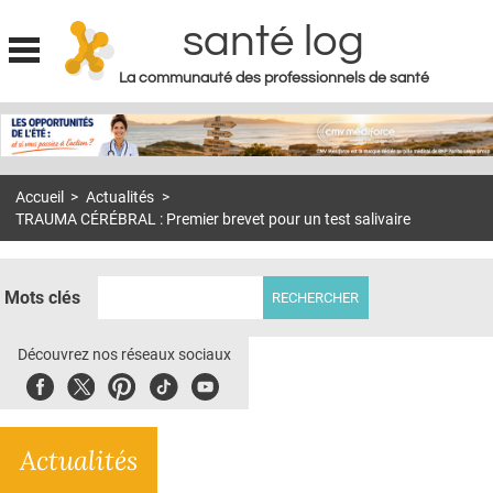
santé log
La communauté des professionnels de santé
Jump to navigation
MON COMPTE
ABONNEMENT
Accueil
>
Actualités
>
S'ABONNER À LA REVUE SOIN À DOMICILE
TRAUMA CÉRÉBRAL : Premier brevet pour un test salivaire
ACTUS
DOSSIERS
Mots clés
RÉSEAUX
Découvrez nos réseaux sociaux
E-REVUE SAD
Facebook
Twitter
Pinterest
Tiktok
Youbute
THÉMA
Actualités
L'APP