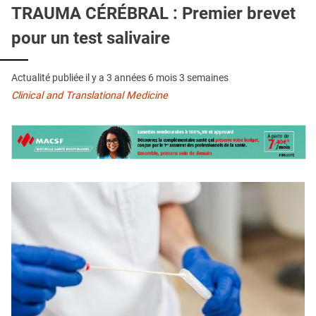
QUI SOMMES-NOUS ?
TRAUMA CÉRÉBRAL : Premier brevet
pour un test salivaire
PUBLICITÉ
CONDITIONS GÉNÉRALES
Actualité publiée il y a
3 années 6 mois 3 semaines
CONTACT
Clinical and Translational Medicine
CRÉDITS