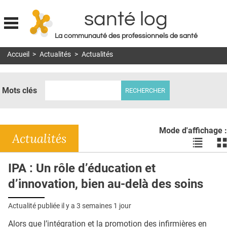
santé log
La communauté des professionnels de santé
Jump to navigation
Accueil
>
Actualités
>
Actualités
MON COMPTE
ABONNEMENT
Mots clés
S'ABONNER À LA REVUE SOIN À DOMICILE
ACTUS
Mode d'affichage :
DOSSIERS
Actualités
Voir
Vo
les
le
RÉSEAUX
actualité
ac
IPA : Un rôle d’éducation et
en
en
E-REVUE SAD
d’innovation, bien au-delà des soins
liste
bl
THÉMA
Actualité publiée il y a
3 semaines 1 jour
L'APP
Alors que l’intégration et la promotion des infirmières en