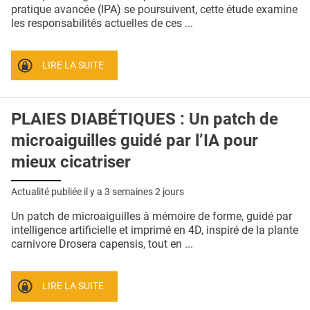
QUI SOMMES-NOUS ?
pratique avancée (IPA) se poursuivent, cette étude examine
les responsabilités actuelles de ces ...
PUBLICITÉ
CONDITIONS GÉNÉRALES
LIRE LA SUITE
CONTACT
PLAIES DIABÉTIQUES : Un patch de
CRÉDITS
microaiguilles guidé par l’IA pour
mieux cicatriser
Actualité publiée il y a
3 semaines 2 jours
Un patch de microaiguilles à mémoire de forme, guidé par
intelligence artificielle et imprimé en 4D, inspiré de la plante
carnivore Drosera capensis, tout en ...
LIRE LA SUITE