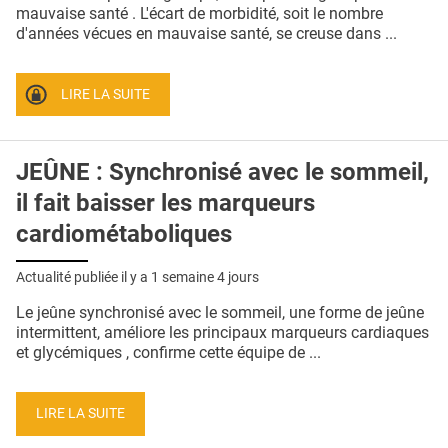
QUI SOMMES-NOUS ?
mauvaise santé . L'écart de morbidité, soit le nombre
d'années vécues en mauvaise santé, se creuse dans ...
PUBLICITÉ
CONDITIONS GÉNÉRALES
LIRE LA SUITE
CONTACT
JEÛNE : Synchronisé avec le sommeil,
CRÉDITS
il fait baisser les marqueurs
cardiométaboliques
Actualité publiée il y a
1 semaine 4 jours
Le jeûne synchronisé avec le sommeil, une forme de jeûne
intermittent, améliore les principaux marqueurs cardiaques
et glycémiques , confirme cette équipe de ...
LIRE LA SUITE