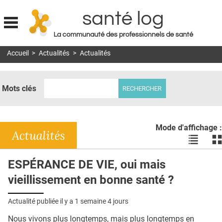
santé log
La communauté des professionnels de santé
Jump to navigation
Accueil
>
Actualités
>
Actualités
MON COMPTE
ABONNEMENT
Mots clés
S'ABONNER À LA REVUE SOIN À DOMICILE
ACTUS
Mode d'affichage :
DOSSIERS
Actualités
Voir
Vo
les
le
RÉSEAUX
actualité
ac
ESPÉRANCE DE VIE, oui mais
en
en
E-REVUE SAD
vieillissement en bonne santé ?
liste
bl
THÉMA
Actualité publiée il y a
1 semaine 4 jours
L'APP
Nous vivons plus longtemps, mais plus longtemps en