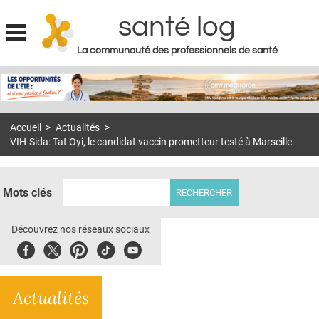
santé log
La communauté des professionnels de santé
Jump to navigation
MON COMPTE
ABONNEMENT
Accueil
>
Actualités
>
S'ABONNER À LA REVUE SOIN À DOMICILE
VIH-Sida: Tat Oyi, le candidat vaccin prometteur testé à Marseille
ACTUS
DOSSIERS
Mots clés
RÉSEAUX
Découvrez nos réseaux sociaux
E-REVUE SAD
Facebook
Twitter
Pinterest
Tiktok
Youbute
THÉMA
Actualités
L'APP