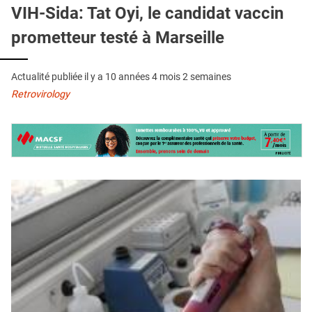
QUI SOMMES-NOUS ?
VIH-Sida: Tat Oyi, le candidat vaccin
prometteur testé à Marseille
PUBLICITÉ
CONDITIONS GÉNÉRALES
Actualité publiée il y a
10 années 4 mois 2 semaines
CONTACT
Retrovirology
CRÉDITS