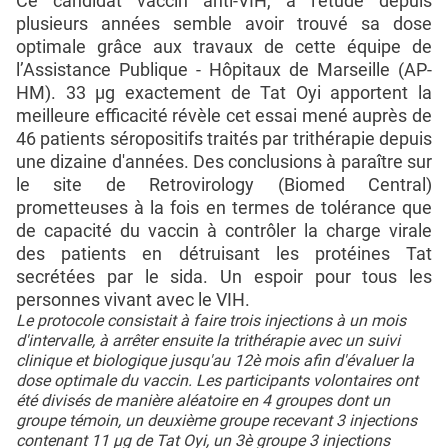
Ce candidat vaccin anti-VIH, à l’étude depuis
plusieurs années semble avoir trouvé sa dose
optimale grâce aux travaux de cette équipe de
l’Assistance Publique - Hôpitaux de Marseille (AP-
HM). 33 µg exactement de Tat Oyi apportent la
meilleure efficacité révèle cet essai mené auprès de
46 patients séropositifs traités par trithérapie depuis
une dizaine d'années. Des conclusions à paraître sur
le site de Retrovirology (Biomed Central)
prometteuses à la fois en termes de tolérance que
de capacité du vaccin à contrôler la charge virale
des patients en détruisant les protéines Tat
secrétées par le sida. Un espoir pour tous les
personnes vivant avec le VIH.
Le protocole consistait à faire trois injections à un mois
d'intervalle, à arrêter ensuite la trithérapie avec un suivi
clinique et biologique jusqu'au 12è mois afin d'évaluer la
dose optimale du vaccin. Les participants volontaires ont
été divisés de manière aléatoire en 4 groupes dont un
groupe témoin, un deuxième groupe recevant 3 injections
contenant 11 µg de Tat Oyi, un 3è groupe 3 injections