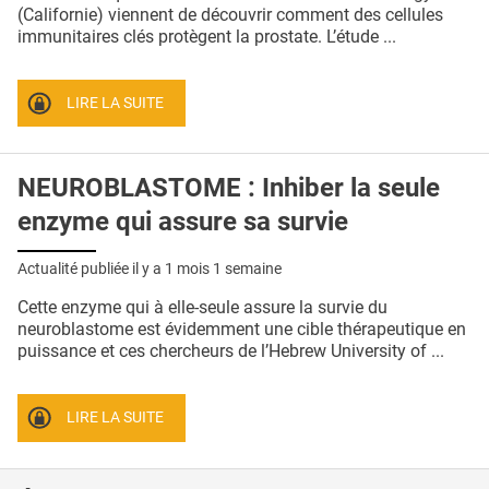
QUI SOMMES-NOUS ?
(Californie) viennent de découvrir comment des cellules
immunitaires clés protègent la prostate. L’étude ...
PUBLICITÉ
CONDITIONS GÉNÉRALES
LIRE LA SUITE
CONTACT
NEUROBLASTOME : Inhiber la seule
CRÉDITS
enzyme qui assure sa survie
Actualité publiée il y a
1 mois 1 semaine
Cette enzyme qui à elle-seule assure la survie du
neuroblastome est évidemment une cible thérapeutique en
puissance et ces chercheurs de l’Hebrew University of ...
LIRE LA SUITE