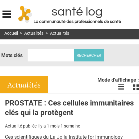
santé log
La communauté des professionnels de santé
Jump to navigation
Accueil
>
Actualités
>
Actualités
MON COMPTE
ABONNEMENT
Mots clés
S'ABONNER À LA REVUE SOIN À DOMICILE
ACTUS
Mode d'affichage :
DOSSIERS
Actualités
Voir
Vo
les
le
RÉSEAUX
actualité
ac
PROSTATE : Ces cellules immunitaires
en
en
E-REVUE SAD
clés qui la protègent
liste
bl
THÉMA
Actualité publiée il y a
1 mois 1 semaine
L'APP
Ces scientifiques du La Jolla Institute for Immunology