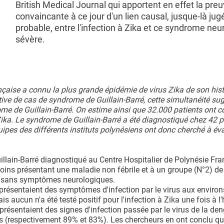
British Medical Journal qui apportent en effet la preu
convaincante à ce jour d'un lien causal, jusque-là jug
probable, entre l'infection à Zika et ce syndrome neu
sévère.
ançaise a connu la plus grande épidémie de virus Zika de son hist
ive de cas de syndrome de Guillain-Barré, cette simultanéité su
ome de Guillain-Barré. On estime ainsi que 32.000 patients ont c
Zika. Le syndrome de Guillain-Barré a été diagnostiqué chez 42 p
uipes des différents instituts polynésiens ont donc cherché à éva
illain-Barré diagnostiqué au Centre Hospitalier de Polynésie Fra
moins présentant une maladie non fébrile et à un groupe (N°2) de
is sans symptômes neurologiques.
 présentaient des symptômes d'infection par le virus aux environ
aucun n'a été testé positif pour l'infection à Zika une fois à l'
présentaient des signes d'infection passée par le virus de la de
s (respectivement 89% et 83%). Les chercheurs en ont conclu q