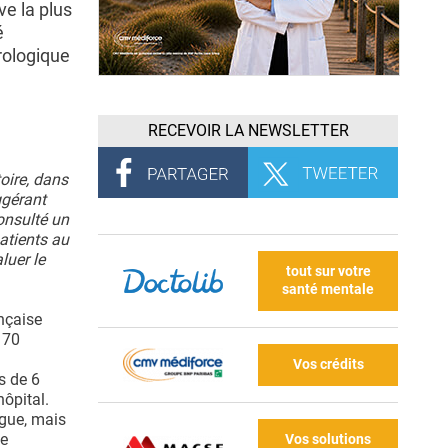
ve la plus
é
rologique
RECEVOIR LA NEWSLETTER
oire, dans
ggérant
onsulté un
atients au
luer le
tout sur votre
santé mentale
nçaise
 70
Vos crédits
s de 6
hôpital.
ngue, mais
ue
Vos solutions