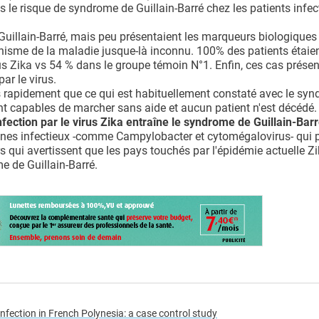
s le risque de syndrome de Guillain-Barré chez les patients infec
Guillain-Barré, mais peu présentaient les marqueurs biologiques
nisme de la maladie jusque-là inconnu. 100% des patients étaie
us Zika vs 54 % dans le groupe témoin N°1. Enfin, ces cas présen
ar le virus.
lus rapidement que ce qui est habituellement constaté avec le sy
sont capables de marcher sans aide et aucun patient n'est décédé.
nfection par le virus Zika entraîne le syndrome de Guillain-Barr
ogènes infectieux -comme Campylobacter et cytomégalovirus- qui 
s qui avertissent que les pays touchés par l'épidémie actuelle Z
e de Guillain-Barré.
nfection in French Polynesia: a case control study