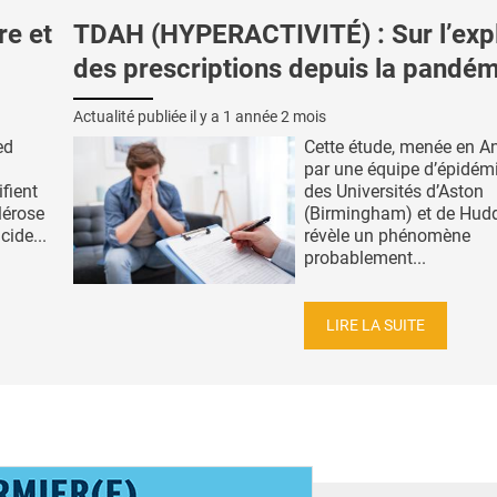
e et
TDAH (HYPERACTIVITÉ) : Sur l’exp
des prescriptions depuis la pandém
Actualité publiée il y a
1 année 2 mois
ed
Cette étude, menée en An
par une équipe d’épidém
fient
des Universités d’Aston
lérose
(Birmingham) et de Hudde
cide...
révèle un phénomène
probablement...
LIRE LA SUITE