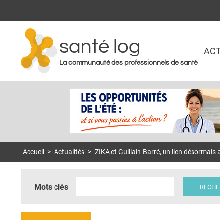
santé log
ACT
La communauté des professionnels de santé
Accueil
>
Actualités
>
ZIKA et Guillain-Barré, un lien désormais 
Mots clés