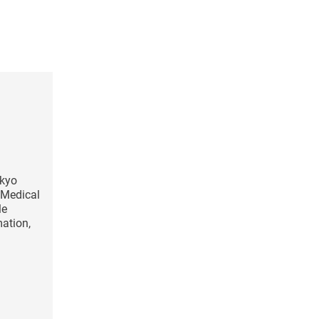
okyo
f Medical
le
ation,