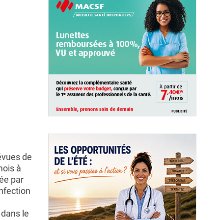
révues de
mois à
née par
infection
 dans le