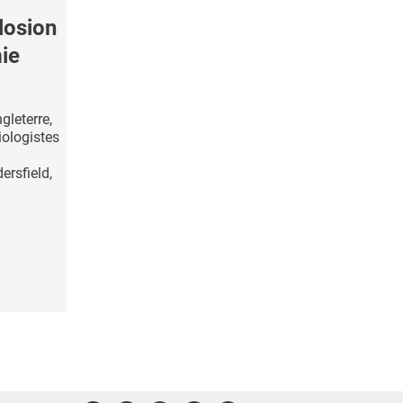
losion
ie
gleterre,
iologistes
rsfield,