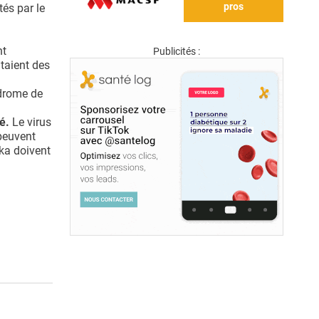
pros
tés par le
nt
Publicités :
taient des
ndrome de
é.
Le virus
peuvent
ika doivent