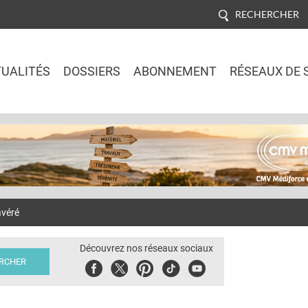
RECHERCHER
UALITÉS
DOSSIERS
ABONNEMENT
RÉSEAUX DE 
Jump to navigation
avéré
Découvrez nos réseaux sociaux
Facebook
Twitter
Pinterest
Tiktok
Youbute