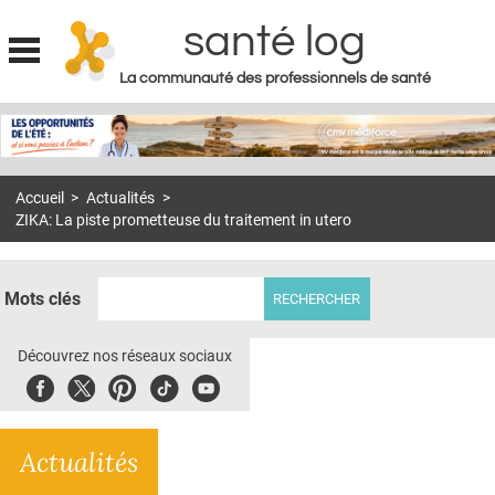
santé log
La communauté des professionnels de santé
Jump to navigation
MON COMPTE
ABONNEMENT
Accueil
>
Actualités
>
S'ABONNER À LA REVUE SOIN À DOMICILE
ZIKA: La piste prometteuse du traitement in utero
ACTUS
DOSSIERS
Mots clés
RÉSEAUX
Découvrez nos réseaux sociaux
E-REVUE SAD
Facebook
Twitter
Pinterest
Tiktok
Youbute
THÉMA
Actualités
L'APP