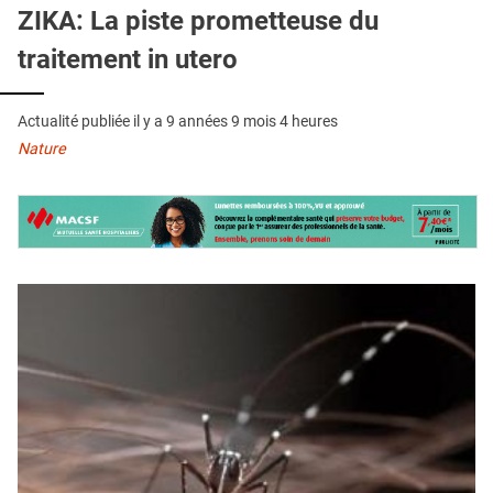
QUI SOMMES-NOUS ?
ZIKA: La piste prometteuse du
traitement in utero
PUBLICITÉ
CONDITIONS GÉNÉRALES
Actualité publiée il y a
9 années 9 mois 4 heures
CONTACT
Nature
CRÉDITS