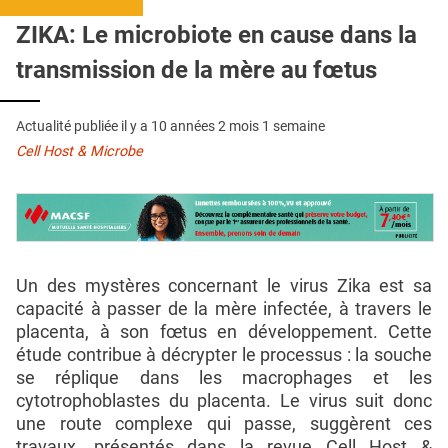
QUI SOMMES-NOUS ?
ZIKA: Le microbiote en cause dans la
PUBLICITÉ
transmission de la mère au fœtus
CONDITIONS GÉNÉRALES
Actualité publiée il y a
10 années 2 mois 1 semaine
CONTACT
Cell Host & Microbe
CRÉDITS
Un des mystères concernant le virus Zika est sa
capacité à passer de la mère infectée, à travers le
placenta, à son fœtus en développement. Cette
étude contribue à décrypter le processus : la souche
se réplique dans les macrophages et les
cytotrophoblastes du placenta. Le virus suit donc
une route complexe qui passe, suggèrent ces
travaux, présentés dans la revue Cell Host &