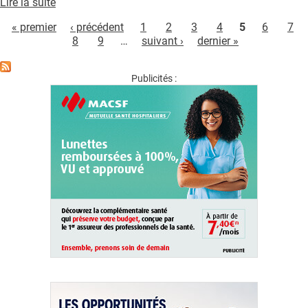
Lire la suite
de
POUR
Pages
RHEOP
LA
« premier
‹ précédent
1
2
3
4
5
6
7
SANTE
8
9
…
suivant ›
dernier »
DES
SOURDS
Publicités :