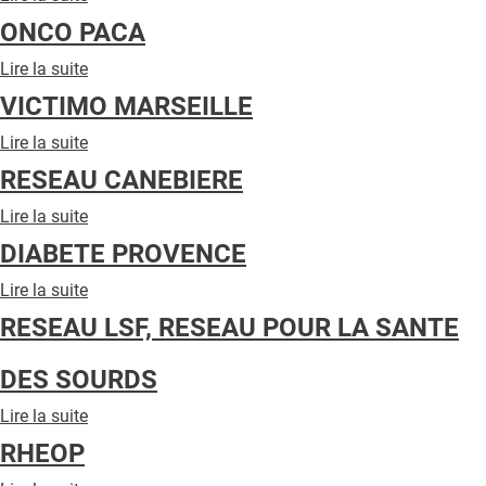
QUI SOMMES-NOUS ?
RESOEB
ONCO PACA
Réseau
PUBLICITÉ
Santé
Lire la suite
de
Ouest
ONCO
CONDITIONS GÉNÉRALES
VICTIMO MARSEILLE
Etang
PACA
Berre
CONTACT
Lire la suite
de
VICTIMO
RESEAU CANEBIERE
CRÉDITS
MARSEILLE
Lire la suite
de
RESEAU
DIABETE PROVENCE
CANEBIERE
Lire la suite
de
DIABETE
RESEAU LSF, RESEAU POUR LA SANTE
PROVENCE
DES SOURDS
Lire la suite
de
RESEAU
RHEOP
LSF,
RESEAU