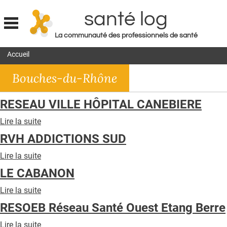
santé log
La communauté des professionnels de santé
Jump to navigation
Accueil
MON COMPTE
Bouches-du-Rhône
ABONNEMENT
S'ABONNER À LA REVUE SOIN À DOMICILE
RESEAU VILLE HÔPITAL CANEBIERE
ACTUS
Lire la suite
de
RESEAU
DOSSIERS
RVH ADDICTIONS SUD
VILLE
HÔPITAL
RÉSEAUX
Lire la suite
de
CANEBIERE
RVH
LE CABANON
E-REVUE SAD
ADDICTIONS
SUD
Lire la suite
de
THÉMA
LE
RESOEB Réseau Santé Ouest Etang Berre
CABANON
L'APP
Lire la suite
de