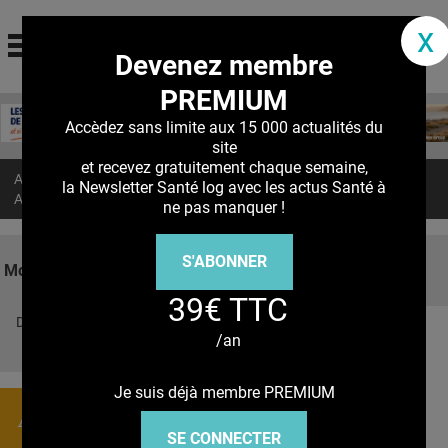
santé log
x
Devenez membre
La communauté des professionnels de santé
PREMIUM
Jump to navigation
MON COMPTE
Accèdez sans limite aux 15 000 actualités du
site
ABONNEMENT
et recevez gratuitement chaque semaine,
Accueil
>
Actualités
>
la Newsletter Santé log avec les actus Santé à
S'ABONNER À LA REVUE SOIN À DOMICILE
AGONISTES du GLP-1 : Sur le risque d’hypotension
ne pas manquer !
ACTUS
S'ABONNER
DOSSIERS
Mots clés
39€ TTC
RÉSEAUX
Découvrez nos réseaux sociaux
/an
E-REVUE SAD
Facebook
Twitter
Pinterest
Tiktok
Youbute
THÉMA
Je suis déjà membre PREMIUM
Actualités
L'APP
SE CONNECTER