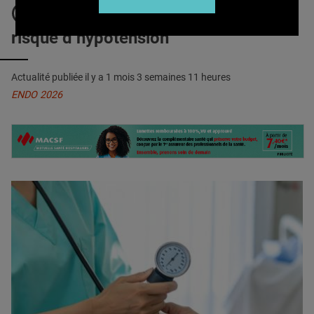
QUI SOMMES-NOUS ?
AGONISTES du GLP-1 : Sur le
risque d’hypotension
PUBLICITÉ
CONDITIONS GÉNÉRALES
Actualité publiée il y a
1 mois 3 semaines 11 heures
CONTACT
ENDO 2026
CRÉDITS