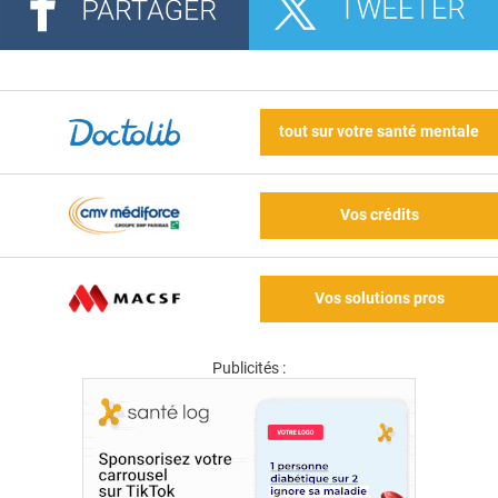
tout sur votre santé mentale
Vos crédits
Vos solutions pros
Publicités :