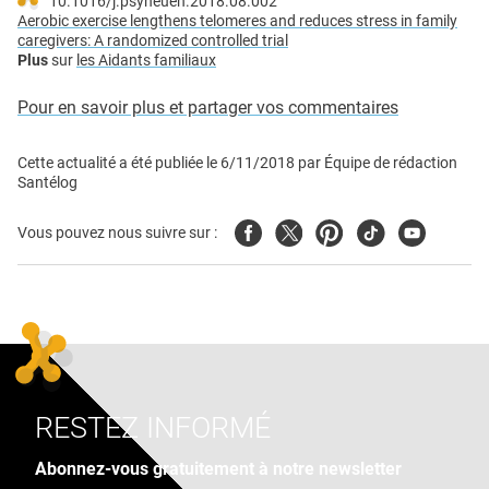
10.1016/j.psyneuen.2018.08.002
Aerobic exercise lengthens telomeres and reduces stress in family
caregivers: A randomized controlled trial
Plus
sur
les Aidants familiaux
Pour en savoir plus et partager vos commentaires
Cette actualité a été publiée le
6/11/2018
par
Équipe de rédaction
Santélog
Facebook
Twitter
Pinterest
Tiktok
Youtube
Vous pouvez nous suivre sur :
RESTEZ INFORMÉ
Abonnez-vous gratuitement à notre newsletter