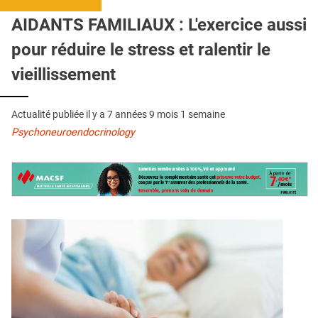
QUI SOMMES-NOUS ?
AIDANTS FAMILIAUX : L'exercice aussi
PUBLICITÉ
pour réduire le stress et ralentir le
CONDITIONS GÉNÉRALES
vieillissement
CONTACT
Actualité publiée il y a
7 années 9 mois 1 semaine
CRÉDITS
Psychoneuroendocrinology