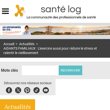
santé log
La communauté des professionnels de santé
Jump to navigation
MON COMPTE
ABONNEMENT
Accueil
>
Actualités
>
S'ABONNER À LA REVUE SOIN À DOMICILE
AIDANTS FAMILIAUX : L'exercice aussi pour réduire le stress et
ralentir le vieillissement
ACTUS
DOSSIERS
Mots clés
RÉSEAUX
Découvrez nos réseaux sociaux
E-REVUE SAD
Facebook
Twitter
Pinterest
Tiktok
Youbute
THÉMA
L'APP
Actualités