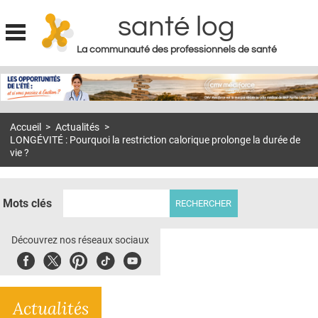
santé log
La communauté des professionnels de santé
Jump to navigation
MON COMPTE
ABONNEMENT
Accueil
>
Actualités
>
S'ABONNER À LA REVUE SOIN À DOMICILE
LONGÉVITÉ : Pourquoi la restriction calorique prolonge la durée de
vie ?
ACTUS
DOSSIERS
Mots clés
RÉSEAUX
Découvrez nos réseaux sociaux
E-REVUE SAD
Facebook
Twitter
Pinterest
Tiktok
Youbute
THÉMA
L'APP
Actualités