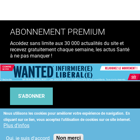
ABONNEMENT PREMIUM
Accédez sans limite aux 30 000 actualités du site et
recevez gratuitement chaque semaine, les actus Santé
à ne pas manquer !
39€ TTC
/ an
S'ABONNER
Nous utilisons les cookies pour améliorer votre expérience de navigation.
En
cliquant sur ce lien, vous acceptez l'utilisation de cookies sur ce site internet.
Copyright
©
2026 ALLIEDHEALTH
Plus d'infos
Oui, je suis d'accord
Non merci
KAURIWEB