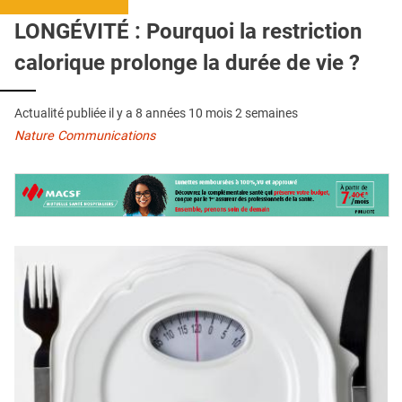
QUI SOMMES-NOUS ?
LONGÉVITÉ : Pourquoi la restriction
PUBLICITÉ
calorique prolonge la durée de vie ?
CONDITIONS GÉNÉRALES
Actualité publiée il y a
8 années 10 mois 2 semaines
CONTACT
Nature Communications
CRÉDITS