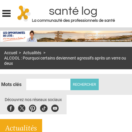
santé log
La communauté des professionnels de santé
Jump to navigation
MON COMPTE
ABONNEMENT
Accueil
>
Actualités
>
S'ABONNER À LA REVUE SOIN À DOMICILE
ALCOOL : Pourquoi certains deviennent agressifs après un verre ou
deux
ACTUS
DOSSIERS
Mots clés
RÉSEAUX
Découvrez nos réseaux sociaux
E-REVUE SAD
Facebook
Twitter
Pinterest
Tiktok
Youbute
THÉMA
L'APP
Actualités