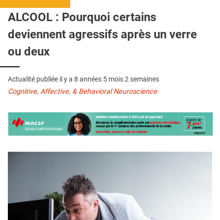
QUI SOMMES-NOUS ?
ALCOOL : Pourquoi certains
PUBLICITÉ
deviennent agressifs après un verre
CONDITIONS GÉNÉRALES
ou deux
CONTACT
Actualité publiée il y a
8 années 5 mois 2 semaines
CRÉDITS
Cognitive, Affective, & Behavioral Neuroscience