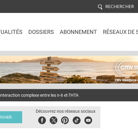
RECHERCHER
UALITÉS
DOSSIERS
ABONNEMENT
RÉSEAUX DE 
Jump to navigation
eraction complexe entre les n-6 et l’HTA
Découvrez nos réseaux sociaux
Facebook
Twitter
Pinterest
Tiktok
Youbute