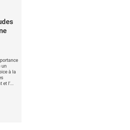
udes
une
mportance
e un
pice à la
es
et l’...