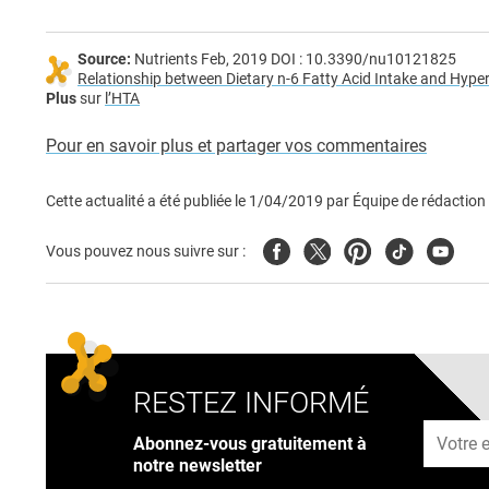
Source:
Nutrients Feb, 2019 DOI : 10.3390/nu10121825
Relationship between Dietary n-6 Fatty Acid Intake and Hype
Plus
sur
l’HTA
Pour en savoir plus et partager vos commentaires
Cette actualité a été publiée le
1/04/2019
par
Équipe de rédaction
Facebook
Twitter
Pinterest
Tiktok
Youtub
Vous pouvez nous suivre sur :
RESTEZ INFORMÉ
Adresse
Abonnez-vous gratuitement à
notre newsletter