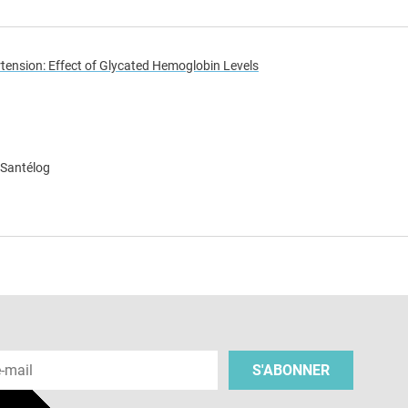
rtension: Effect of Glycated Hemoglobin Levels
 Santélog
e
 e-mail
S'ABONNER