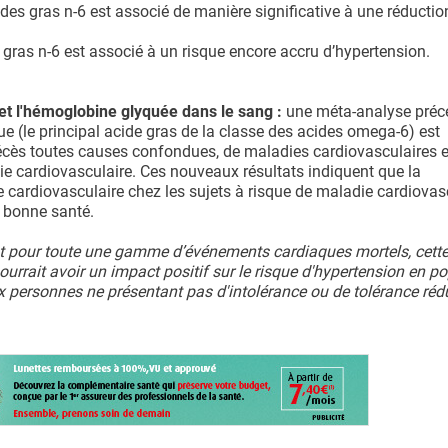
des gras n-6 est associé de manière significative à une réductio
 gras n-6 est associé à un risque encore accru d’hypertension.
 et l'hémoglobine glyquée dans le sang :
une méta-analyse préc
 (le principal acide gras de la classe des acides omega-6) est
décès toutes causes confondues, de maladies cardiovasculaires e
ie cardiovasculaire. Ces nouveaux résultats indiquent que la
cardiovasculaire chez les sujets à risque de maladie cardiovas
n bonne santé.
ant pour toute une gamme d’événements cardiaques mortels, cett
urrait avoir un impact positif sur le risque d'hypertension en p
x personnes ne présentant pas d'intolérance ou de tolérance réd