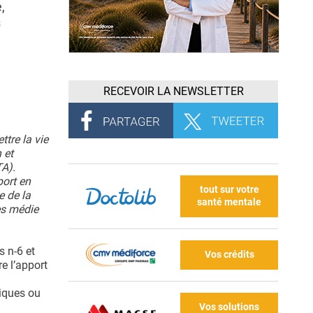
,
s
RECEVOIR LA NEWSLETTER
tre la vie
 et
TA).
port en
tout sur votre
e de la
santé mentale
es médie
s n-6 et
Vos crédits
re l’apport
tiques ou
Vos solutions