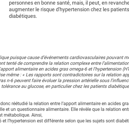
personnes en bonne santé, mais, il peut, en revanche
augmenter le risque d'hypertension chez les patient
diabétiques.
lique puisque cause d’événements cardiovasculaires pouvant met
t tenté de comprendre la relation complexe entre l’alimentation
 l'apport alimentaire en acides gras omega-6 et l'hypertension (H
cise même : «
Les rapports sont contradictoires sur la relation ap
s n-6 peuvent faire évoluer la pression artérielle sous l’influenc
olérance au glucose, en particulier chez les patients diabétiqu
onc réétudié la relation entre l’apport alimentaire en acides gra
lle et un questionnaire alimentaire. Elle révèle que la relation ent
ut métabolique. Ainsi,
-6 et l’hypertension est différente selon que les sujets sont diabé