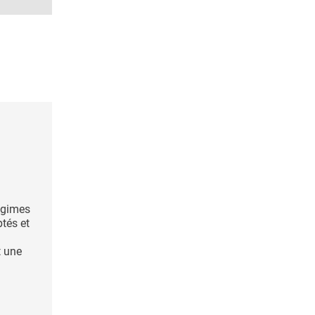
régimes
tés et
t une