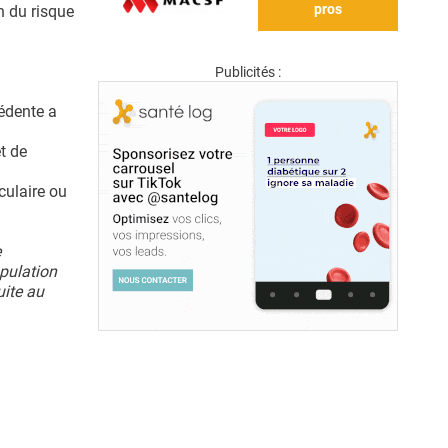
pros
n du risque
Publicités :
édente a
t de
culaire ou
e
opulation
uite au