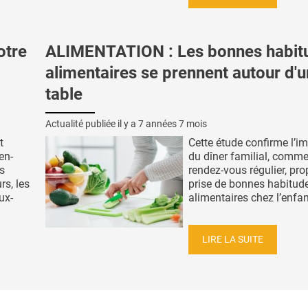
otre
ALIMENTATION : Les bonnes habit
alimentaires se prennent autour d'
table
Actualité publiée il y a
7 années 7 mois
t
Cette étude confirme l’i
en-
du dîner familial, comm
es
rendez-vous régulier, pro
rs, les
prise de bonnes habitud
ux-
alimentaires chez l’enfant 
LIRE LA SUITE