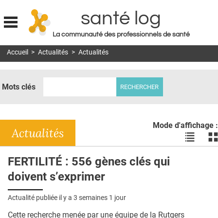
santé log
La communauté des professionnels de santé
Jump to navigation
Accueil
>
Actualités
>
Actualités
MON COMPTE
ABONNEMENT
Mots clés
S'ABONNER À LA REVUE SOIN À DOMICILE
ACTUS
Mode d'affichage :
DOSSIERS
Actualités
Voir
Vo
les
le
RÉSEAUX
actualité
ac
FERTILITÉ : 556 gènes clés qui
en
en
E-REVUE SAD
doivent s’exprimer
liste
bl
THÉMA
Actualité publiée il y a
3 semaines 1 jour
L'APP
Cette recherche menée par une équipe de la Rutgers