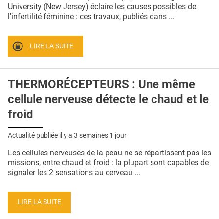
QUI SOMMES-NOUS ?
University (New Jersey) éclaire les causes possibles de
l'infertilité féminine : ces travaux, publiés dans ...
PUBLICITÉ
CONDITIONS GÉNÉRALES
LIRE LA SUITE
CONTACT
THERMORÉCEPTEURS : Une même
CRÉDITS
cellule nerveuse détecte le chaud et le
froid
Actualité publiée il y a
3 semaines 1 jour
Les cellules nerveuses de la peau ne se répartissent pas les
missions, entre chaud et froid : la plupart sont capables de
signaler les 2 sensations au cerveau ...
LIRE LA SUITE