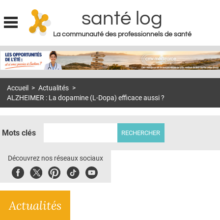
santé log
La communauté des professionnels de santé
Jump to navigation
MON COMPTE
ABONNEMENT
Accueil
>
Actualités
>
S'ABONNER À LA REVUE SOIN À DOMICILE
ALZHEIMER : La dopamine (L-Dopa) efficace aussi ?
ACTUS
DOSSIERS
Mots clés
RÉSEAUX
Découvrez nos réseaux sociaux
E-REVUE SAD
Facebook
Twitter
Pinterest
Tiktok
Youbute
THÉMA
Actualités
L'APP