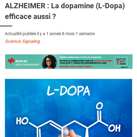
QUI SOMMES-NOUS ?
ALZHEIMER : La dopamine (L-Dopa)
efficace aussi ?
PUBLICITÉ
CONDITIONS GÉNÉRALES
Actualité publiée il y a
1 année 8 mois 1 semaine
CONTACT
Science Signaling
CRÉDITS