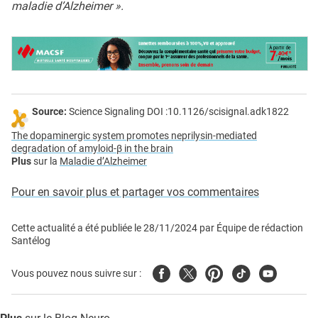
maladie d’Alzheimer ».
Source:
Science Signaling DOI :10.1126/scisignal.adk1822
The dopaminergic system promotes neprilysin-mediated
degradation of amyloid-β in the brain
Plus
sur la
Maladie d’Alzheimer
Pour en savoir plus et partager vos commentaires
Cette actualité a été publiée le
28/11/2024
par
Équipe de rédaction
Santélog
Facebook
Twitter
Pinterest
Tiktok
Youtube
Vous pouvez nous suivre sur :