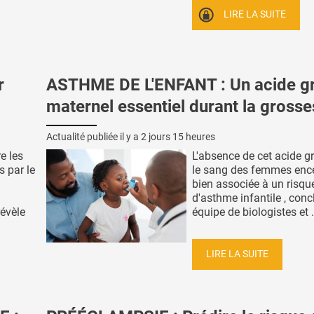
LIRE LA SUITE
r
ASTHME DE L'ENFANT : Un acide g
maternel essentiel durant la gross
Actualité publiée il y a
2 jours 15 heures
e les
L'absence de cet acide g
s par le
le sang des femmes ence
bien associée à un risqu
d'asthme infantile , conc
révèle
équipe de biologistes et .
LIRE LA SUITE