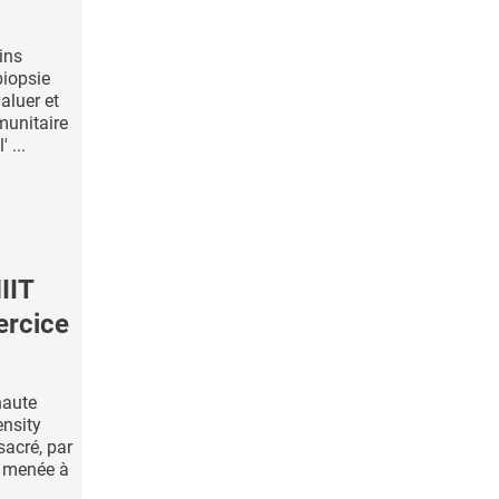
ins
biopsie
aluer et
munitaire
 ...
IIT
ercice
haute
ensity
sacré, par
, menée à