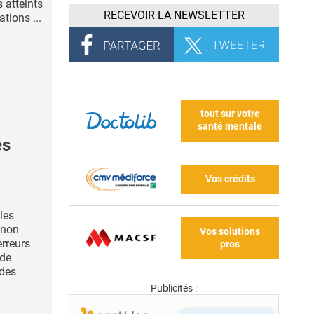
s atteints
RECEVOIR LA NEWSLETTER
tions ...
tout sur votre
santé mentale
es
Vos crédits
les
 non
Vos solutions
erreurs
pros
 de
 des
Publicités :