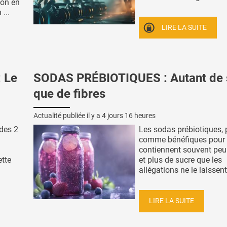
ion en
...
LIRE LA SUITE
 Le
SODAS PRÉBIOTIQUES : Autant de 
que de fibres
Actualité publiée il y a
4 jours 16 heures
 des 2
Les sodas prébiotiques, 
comme bénéfiques pour l'
contiennent souvent peu 
ette
et plus de sucre que les
allégations ne le laissent 
LIRE LA SUITE