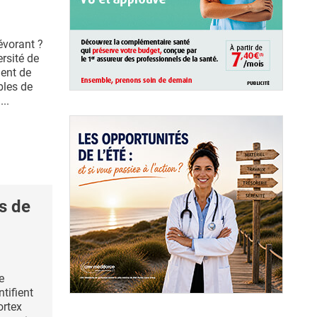
évorant ?
rsité de
ent de
bles de
...
s de
e
ntifient
ortex