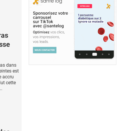
ras
esse
ras dans
intes est
e accru
lut cette
..