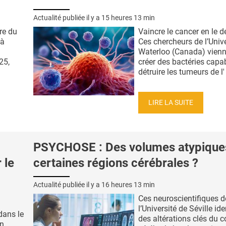
Actualité publiée il y a
15 heures 13 min
ire du
Vaincre le cancer en le d
 à
Ces chercheurs de l’Unive
Waterloo (Canada) vienn
25,
créer des bactéries capa
détruire les tumeurs de l' 
LIRE LA SUITE
PSYCHOSE : Des volumes atypique
 le
certaines régions cérébrales ?
Actualité publiée il y a
16 heures 13 min
Ces neuroscientifiques d
l’Université de Séville ide
 dans le
des altérations clés du c
on