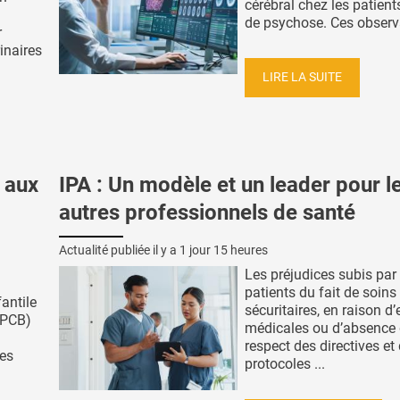
cérébral chez les patient
de psychose. Ces observa
r
inaires
LIRE LA SUITE
 aux
IPA : Un modèle et un leader pour l
autres professionnels de santé
Actualité publiée il y a
1 jour 15 heures
Les préjudices subis par 
patients du fait de soins
fantile
sécuritaires, en raison d’
(PCB)
médicales ou d’absence
respect des directives et
des
protocoles ...