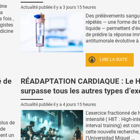
ène
Actualité publiée il y a
3 jours 15 heures
la
Des prélèvements sangu
 fois ,
répétés — une forme de 
ogistes
liquide — permettent d'év
dicine
de prédire la réponse im
antitumorale évolutive à l'
LIRE LA SUITE
é de
RÉADAPTATION CARDIAQUE : Le H
surpasse tous les autres types d’ex
Actualité publiée il y a
4 jours 15 heures
L'exercice fractionné de 
intensité ( HIIT : High-int
plus de
interval training) est con
 de
cette nouvelle recherche
tent un
l'Universidad Miguel ...