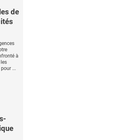
les de
ités
rgences
otre
nfronté à
 les
pour ...
s-
rique