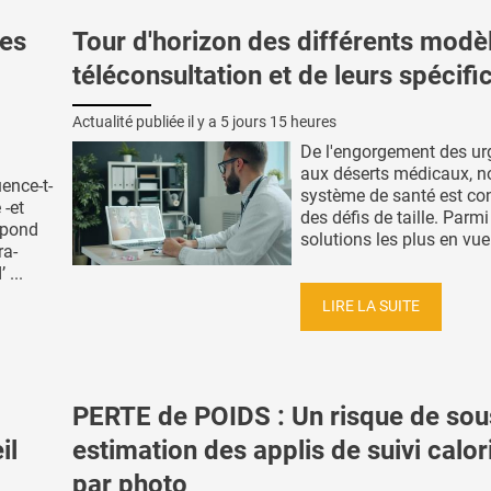
es
Tour d'horizon des différents modè
téléconsultation et de leurs spécific
Actualité publiée il y a
5 jours 15 heures
De l'engorgement des u
aux déserts médicaux, n
ence-t-
système de santé est co
 -et
des défis de taille. Parmi
répond
solutions les plus en vue 
ra-
...
LIRE LA SUITE
PERTE de POIDS : Un risque de sou
il
estimation des applis de suivi calo
par photo