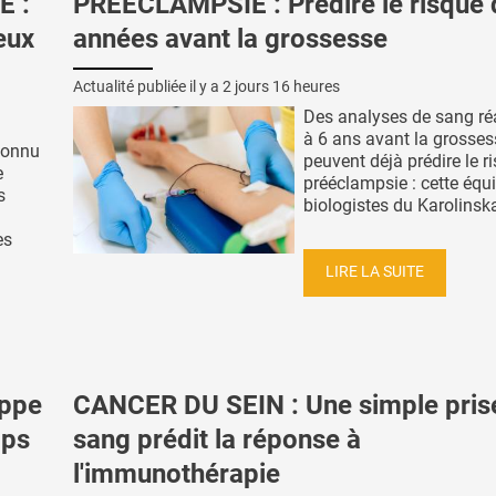
E :
PRÉÉCLAMPSIE : Prédire le risque 
ieux
années avant la grossesse
Actualité publiée il y a
2 jours 16 heures
Des analyses de sang ré
à 6 ans avant la grosses
connu
peuvent déjà prédire le r
e
prééclampsie : cette équ
s
biologistes du Karolinska 
es
LIRE LA SUITE
appe
CANCER DU SEIN : Une simple pris
mps
sang prédit la réponse à
l'immunothérapie