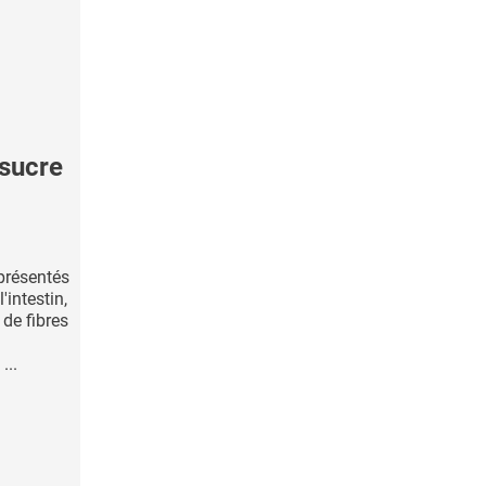
sucre
présentés
intestin,
de fibres
...