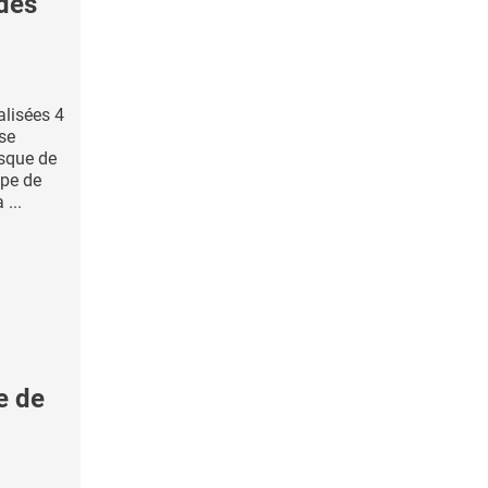
des
alisées 4
se
isque de
ipe de
...
e de