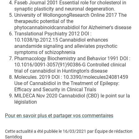
Faseb Journal 2001 Essential role for cholesterol in
synaptic plasticity and neuronal degeneration.
University of WollongongResearch Online 2017 The
therapeutic potential of the
phytocannabinoidcannabidiol for Alzheimer's disease
Translational Psychiatry 2012 DOI :
10.1038/tp.2012.15 Cannabidiol enhances
anandamide signaling and alleviates psychotic
symptoms of schizophrenia
Pharmacology Biochemistry and Behavior 1991 DOI :
10.1016/0091-3057(91)90386-G Controlled clinical
trial of cannabidiol in Huntington's disease
Molecules. 2019 DOI : 10.3390/molecules24081459
Use of Cannabidiol in the Treatment of Epilepsy:
Efficacy and Security in Clinical Trials
MILDECA Nov 2020 Cannabidiol (CBD) le point sur la
législation
Pour en savoir plus et partager vos commentaires
Cette actualité a été publiée le
16/03/2021
par
Équipe de rédaction
Santélog