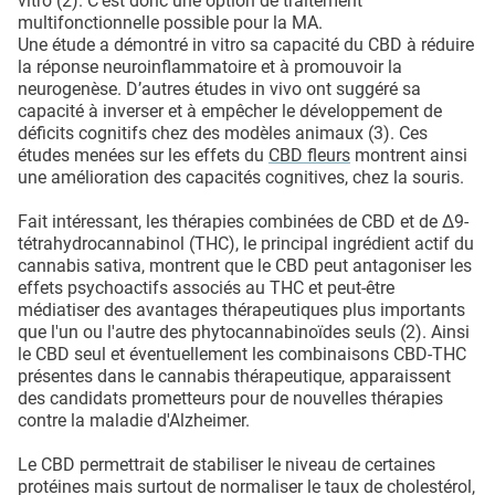
vitro (2). C’est donc une option de traitement
multifonctionnelle possible pour la MA.
Une étude a démontré in vitro sa capacité du CBD à réduire
la réponse neuroinflammatoire et à promouvoir la
neurogenèse. D’autres études in vivo ont suggéré sa
capacité à inverser et à empêcher le développement de
déficits cognitifs chez des modèles animaux (3). Ces
études menées sur les effets du
CBD fleurs
montrent ainsi
une amélioration des capacités cognitives, chez la souris.
Fait intéressant, les thérapies combinées de CBD et de Δ9-
tétrahydrocannabinol (THC), le principal ingrédient actif du
cannabis sativa, montrent que le CBD peut antagoniser les
effets psychoactifs associés au THC et peut-être
médiatiser des avantages thérapeutiques plus importants
que l'un ou l'autre des phytocannabinoïdes seuls (2). Ainsi
le CBD seul et éventuellement les combinaisons CBD-THC
présentes dans le cannabis thérapeutique, apparaissent
des candidats prometteurs pour de nouvelles thérapies
contre la maladie d'Alzheimer.
Le CBD permettrait de stabiliser le niveau de certaines
protéines mais surtout de normaliser le taux de cholestérol,