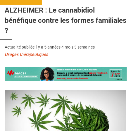
QUI SOMMES-NOUS ?
ALZHEIMER : Le cannabidiol
PUBLICITÉ
bénéfique contre les formes familiales
CONDITIONS GÉNÉRALES
?
CONTACT
Actualité publiée il y a
5 années 4 mois 3 semaines
CRÉDITS
Usages thérapeutiques