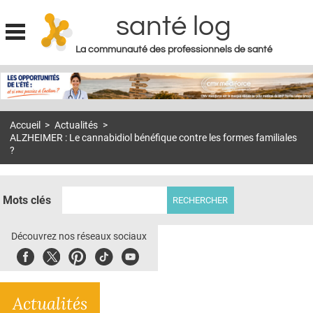
santé log
La communauté des professionnels de santé
Jump to navigation
MON COMPTE
ABONNEMENT
Accueil
>
Actualités
>
S'ABONNER À LA REVUE SOIN À DOMICILE
ALZHEIMER : Le cannabidiol bénéfique contre les formes familiales
?
ACTUS
DOSSIERS
Mots clés
RÉSEAUX
Découvrez nos réseaux sociaux
E-REVUE SAD
Facebook
Twitter
Pinterest
Tiktok
Youbute
THÉMA
L'APP
Actualités