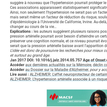
suggère à nouveau que l'hypertension pourrait protéger le
Ces associations apparaissent statistiquement significati
Ainsi, non seulement l'hypertension ne serait pas un fac
mais serait même un facteur de réduction du risque, soulig
d'épidémiologie à l'Université de Californie, Irvine. Au-de
changer au cours de la vie…
Explications :
les auteurs suggèrent plusieurs raisons possi
pression artérielle pourrait avoir besoin d'atteindre un c
préserver une cognition normale, et ce niveau pourrait évo
serait que la pression artérielle baisse avant l'apparitio
L'idée est donc de poursuivre les recherches pour mieux co
et surtout au grand âge.
Jan 2017 DOI: 10.1016/j.jalz.2014.05.757
Age of Onset 
Accéder
aux dernières actualités sur la Mémoire
,
déclin c
Accéder
au Dossier sur la Maladie d'Alzheimer
,
pour y acc
Lire aussi :
ALZHEIMER: L'effet neuroprotecteur de certai
ALZHEIMER: L'hypertension artérielle associée à un risque