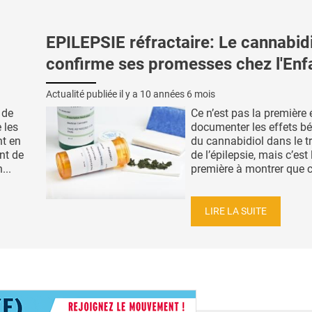
EPILEPSIE réfractaire: Le cannabid
confirme ses promesses chez l'Enf
Actualité publiée il y a
10 années 6 mois
 de
Ce n’est pas la première 
 les
documenter les effets b
nt en
du cannabidiol dans le t
nt de
de l’épilepsie, mais c’est 
...
première à montrer que c
LIRE LA SUITE