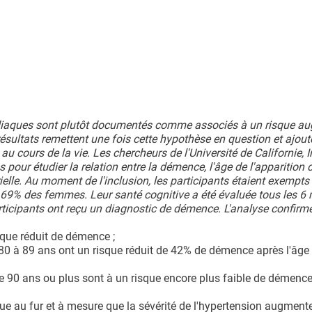
 cardiaques sont plutôt documentés comme associés à un risque a
sultats remettent une fois cette hypothèse en question et ajoute
u cours de la vie. Les chercheurs de l'Université de Californie, I
 pour étudier la relation entre la démence, l'âge de l'apparition 
rielle. Au moment de l'inclusion, les participants étaient exempts
69% des femmes. Leur santé cognitive a été évaluée tous les 6
rticipants ont reçu un diagnostic de démence. L'analyse confirme
sque réduit de démence ;
e 80 à 89 ans ont un risque réduit de 42% de démence après l'âge
e 90 ans ou plus sont à un risque encore plus faible de démence 
e au fur et à mesure que la sévérité de l'hypertension augmente