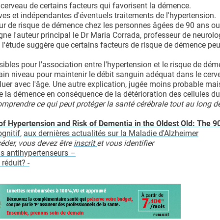
 cerveau de certains facteurs qui favorisent la démence.
ves et indépendantes d'éventuels traitements de l'hypertension.
teur de risque de démence chez les personnes âgées de 90 ans ou
ne l'auteur principal le Dr Maria Corrada, professeur de neurolo
là, l'étude suggère que certains facteurs de risque de démence pe
bles pour l'association entre l'hypertension et le risque de déme
ertain niveau pour maintenir le débit sanguin adéquat dans le cer
luer avec l'âge. Une autre explication, jugée moins probable mai
n de la démence en conséquence de la détérioration des cellules d
mprendre ce qui peut protéger la santé cérébrale tout au long de
of Hypertension and Risk of Dementia in the Oldest Old: The 9
ognitif
,
aux dernières actualités sur la Maladie d'Alzheimer
éder, vous devez être
inscrit
et vous identifier
ns antihypertenseurs –
 réduit?
-