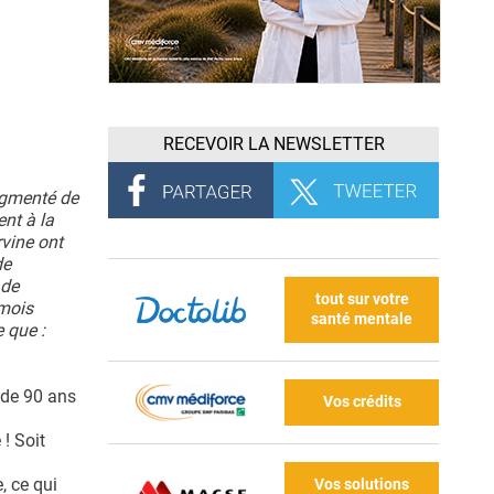
RECEVOIR LA NEWSLETTER
ugmenté de
nt à la
rvine ont
de
 de
tout sur votre
 mois
santé mentale
 que :
 de 90 ans
Vos crédits
! Soit
, ce qui
Vos solutions