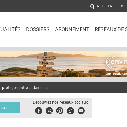
RECHERCHER
UALITÉS
DOSSIERS
ABONNEMENT
RÉSEAUX DE 
Jump to navigation
e protège contre la démence
Découvrez nos réseaux sociaux
Facebook
Twitter
Pinterest
Tiktok
Youbute