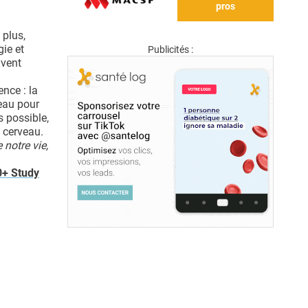
pros
 plus,
gie et
Publicités :
uvent
nce : la
veau pour
s possible,
u cerveau.
 notre vie,
0+ Study