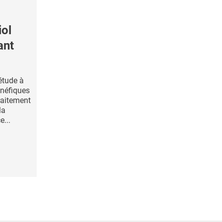
iol
ant
étude à
énéfiques
raitement
la
e...