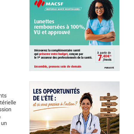
nts
érielle
ssion
&
 un