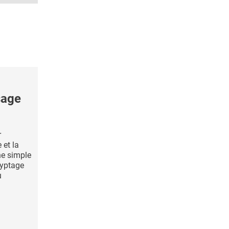
sage
r
 et la
ne simple
ryptage
u