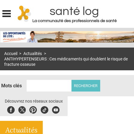
santé log
La communauté des professionnels de santé
Jump to navigation
MON COMPTE
ABONNEMENT
Accueil
>
Actualités
>
S'ABONNER À LA REVUE SOIN À DOMICILE
ANTIHYPERTENSEURS : Ces médicaments qui doublent le risque de
fracture osseuse
ACTUS
DOSSIERS
Mots clés
RÉSEAUX
Découvrez nos réseaux sociaux
E-REVUE SAD
Facebook
Twitter
Pinterest
Tiktok
Youbute
THÉMA
L'APP
Actualités