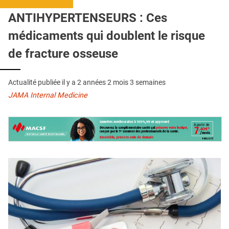
QUI SOMMES-NOUS ?
ANTIHYPERTENSEURS : Ces
PUBLICITÉ
médicaments qui doublent le risque
CONDITIONS GÉNÉRALES
de fracture osseuse
CONTACT
Actualité publiée il y a
2 années 2 mois 3 semaines
CRÉDITS
JAMA Internal Medicine