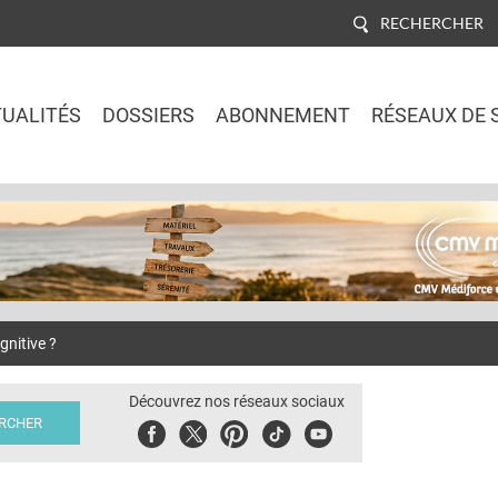
RECHERCHER
UALITÉS
DOSSIERS
ABONNEMENT
RÉSEAUX DE 
Jump to navigation
gnitive ?
Découvrez nos réseaux sociaux
Facebook
Twitter
Pinterest
Tiktok
Youbute