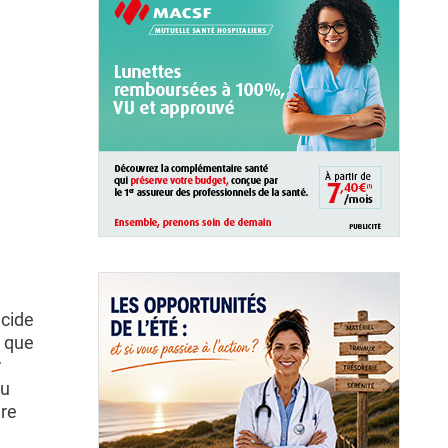
acide
s que
r
ou
ure