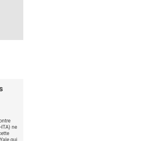
s
ontre
 (HTA) ne
cette
 Yale qui