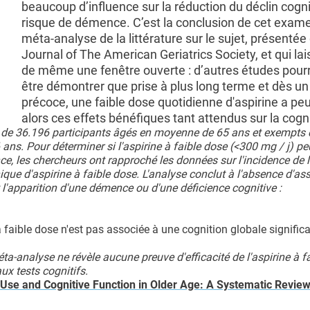
beaucoup d’influence sur la réduction du déclin cogni
risque de démence. C’est la conclusion de cet exam
méta-analyse de la littérature sur le sujet, présentée
Journal of The American Geriatrics Society, et qui lai
de même une fenêtre ouverte : d’autres études pourr
être démontrer que prise à plus long terme et dès un
précoce, une faible dose quotidienne d'aspirine a peu
alors ces effets bénéfiques tant attendus sur la cogn
l de 36.196 participants âgés en moyenne de 65 ans et exempts 
 ans. Pour déterminer si l'aspirine à faible dose (<300 mg / j) peu
ce, les chercheurs ont rapproché les données sur l'incidence de 
nique d'aspirine à faible dose. L'analyse conclut à l'absence d'as
t l'apparition d'une démence ou d'une déficience cognitive :
e à faible dose n'est pas associée à une cognition globale signifi
éta-analyse ne révèle aucune preuve d'efficacité de l'aspirine à f
ux tests cognitifs.
Use and Cognitive Function in Older Age: A Systematic Revie