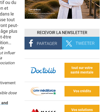
tif ou du
en et
 dans le
sse tout
ont peut-
 âge plus
RECEVOIR LA NEWSLETTER
t-être
ition…
de
t influer
la
sociation
tout sur votre
santé mentale
cativement
Vos crédits
aible dose
w and
Vos solutions