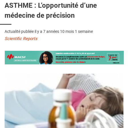
QUI SOMMES-NOUS ?
ASTHME : L’opportunité d’une
médecine de précision
PUBLICITÉ
CONDITIONS GÉNÉRALES
Actualité publiée il y a
7 années 10 mois 1 semaine
CONTACT
Scientific Reports
CRÉDITS