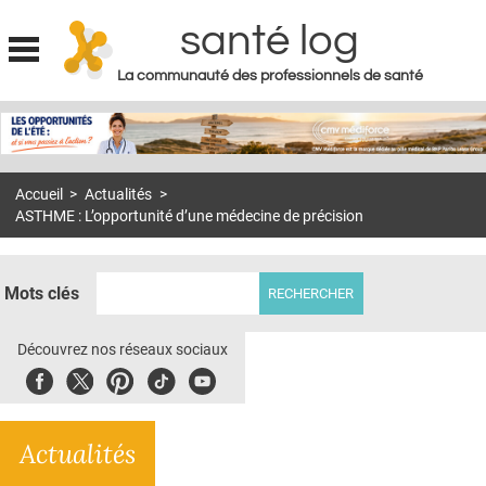
santé log
La communauté des professionnels de santé
Jump to navigation
MON COMPTE
ABONNEMENT
Accueil
>
Actualités
>
S'ABONNER À LA REVUE SOIN À DOMICILE
ASTHME : L’opportunité d’une médecine de précision
ACTUS
DOSSIERS
Mots clés
RÉSEAUX
Découvrez nos réseaux sociaux
E-REVUE SAD
Facebook
Twitter
Pinterest
Tiktok
Youbute
THÉMA
Actualités
L'APP