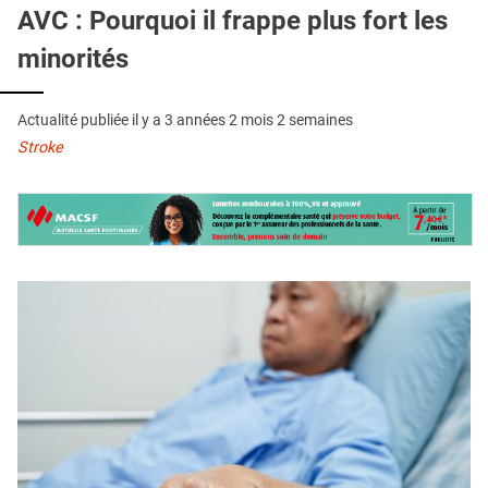
QUI SOMMES-NOUS ?
AVC : Pourquoi il frappe plus fort les
minorités
PUBLICITÉ
CONDITIONS GÉNÉRALES
Actualité publiée il y a
3 années 2 mois 2 semaines
CONTACT
Stroke
CRÉDITS