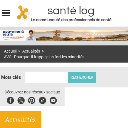
santé log
La communauté des professionnels de santé
Jump to navigation
MON COMPTE
ABONNEMENT
Accueil
>
Actualités
>
S'ABONNER À LA REVUE SOIN À DOMICILE
AVC : Pourquoi il frappe plus fort les minorités
ACTUS
DOSSIERS
Mots clés
RÉSEAUX
Découvrez nos réseaux sociaux
E-REVUE SAD
Facebook
Twitter
Pinterest
Tiktok
Youbute
THÉMA
Actualités
L'APP