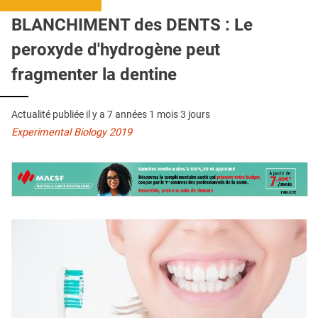
QUI SOMMES-NOUS ?
BLANCHIMENT des DENTS : Le
PUBLICITÉ
peroxyde d'hydrogène peut
CONDITIONS GÉNÉRALES
fragmenter la dentine
CONTACT
Actualité publiée il y a
7 années 1 mois 3 jours
CRÉDITS
Experimental Biology 2019