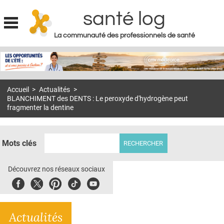
santé log
La communauté des professionnels de santé
Jump to navigation
MON COMPTE
ABONNEMENT
Accueil
>
Actualités
>
S'ABONNER À LA REVUE SOIN À DOMICILE
BLANCHIMENT des DENTS : Le peroxyde d'hydrogène peut
fragmenter la dentine
ACTUS
DOSSIERS
Mots clés
RÉSEAUX
Découvrez nos réseaux sociaux
E-REVUE SAD
Facebook
Twitter
Pinterest
Tiktok
Youbute
THÉMA
L'APP
Actualités