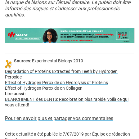
le risque de lésions sur l’émail dentaire. Le public doit être
informé des risques et s'adresser aux professionnels
qualifiés.
Sources
: Experimental Biology 2019
Degradation of Proteins Extracted from Teeth by Hydrogen
Peroxide
Effect of Hydrogen Peroxide on Hydrolysis of Proteins
Effect of Hydrogen Peroxide on Collagen
Lire aussi :
BLANCHIMENT des DENTS: Recoloration plus rapide, voilà ce qui
vous attend!
Pour en savoir plus et partager vos commentaires
Cette actualité a été publiée le
7/07/2019
par
Équipe de rédaction