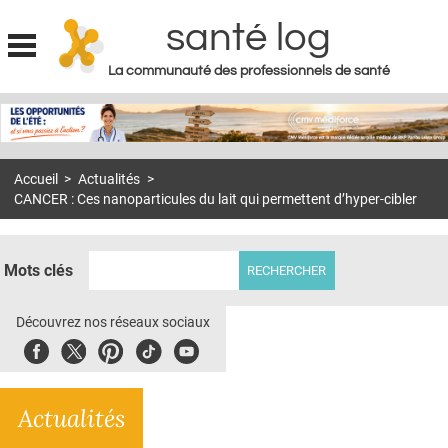
santé log
La communauté des professionnels de santé
Jump to navigation
MON COMPTE
ABONNEMENT
Accueil
>
Actualités
>
S'ABONNER À LA REVUE SOIN À DOMICILE
CANCER : Ces nanoparticules du lait qui permettent d’hyper-cibler
ACTUS
DOSSIERS
Mots clés
RÉSEAUX
Découvrez nos réseaux sociaux
E-REVUE SAD
Facebook
Twitter
Pinterest
Tiktok
Youbute
THÉMA
Actualités
L'APP