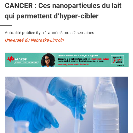
QUI SOMMES-NOUS ?
CANCER : Ces nanoparticules du lait
qui permettent d’hyper-cibler
PUBLICITÉ
CONDITIONS GÉNÉRALES
Actualité publiée il y a
1 année 5 mois 2 semaines
CONTACT
Université du Nebraska-Lincoln
CRÉDITS