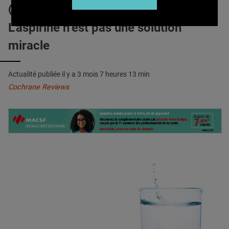
QUI SOMMES-NOUS ?
CANCER COLORECTAL :
L’aspirine n’est pas une solution
PUBLICITÉ
miracle
CONDITIONS GÉNÉRALES
CONTACT
Actualité publiée il y a
3 mois 7 heures 13 min
CRÉDITS
Cochrane Reviews