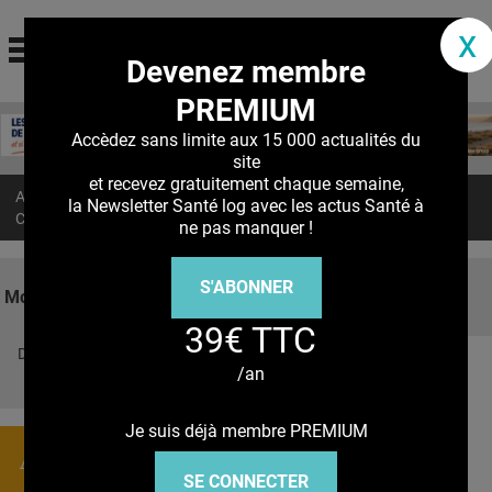
santé log
x
Devenez membre
La communauté des professionnels de santé
PREMIUM
Jump to navigation
MON COMPTE
Accèdez sans limite aux 15 000 actualités du
site
ABONNEMENT
et recevez gratuitement chaque semaine,
Accueil
>
Actualités
>
la Newsletter Santé log avec les actus Santé à
S'ABONNER À LA REVUE SOIN À DOMICILE
CANCER COLORECTAL : L’aspirine n’est pas une solution miracle
ne pas manquer !
ACTUS
S'ABONNER
DOSSIERS
Mots clés
39€ TTC
RÉSEAUX
Découvrez nos réseaux sociaux
/an
E-REVUE SAD
Facebook
Twitter
Pinterest
Tiktok
Youbute
THÉMA
Je suis déjà membre PREMIUM
Actualités
L'APP
SE CONNECTER