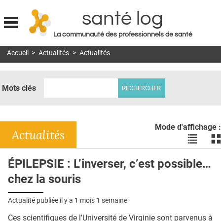
santé log
La communauté des professionnels de santé
Jump to navigation
Accueil
>
Actualités
>
Actualités
MON COMPTE
ABONNEMENT
Mots clés
S'ABONNER À LA REVUE SOIN À DOMICILE
ACTUS
Mode d'affichage :
DOSSIERS
Actualités
Voir
Vo
les
le
RÉSEAUX
actualité
ac
ÉPILEPSIE : L’inverser, c’est possible…
en
en
E-REVUE SAD
chez la souris
liste
bl
THÉMA
Actualité publiée il y a
1 mois 1 semaine
L'APP
Ces scientifiques de l'Université de Virginie sont parvenus à