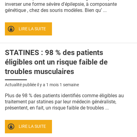
QUI SOMMES-NOUS ?
inverser une forme sévère d'épilepsie, à composante
génétique , chez des souris modèles. Bien qu’ ...
PUBLICITÉ
CONDITIONS GÉNÉRALES
LIRE LA SUITE
CONTACT
STATINES : 98 % des patients
CRÉDITS
éligibles ont un risque faible de
troubles musculaires
Actualité publiée il y a
1 mois 1 semaine
Plus de 98 % des patients identifiés comme éligibles au
traitement par statines par leur médecin généraliste,
présentent, en fait, un risque faible de troubles ...
LIRE LA SUITE