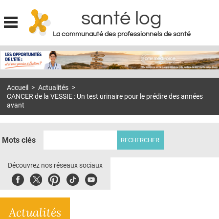
santé log
La communauté des professionnels de santé
Jump to navigation
MON COMPTE
ABONNEMENT
Accueil
>
Actualités
>
S'ABONNER À LA REVUE SOIN À DOMICILE
CANCER de la VESSIE : Un test urinaire pour le prédire des années
avant
ACTUS
DOSSIERS
Mots clés
RÉSEAUX
Découvrez nos réseaux sociaux
E-REVUE SAD
Facebook
Twitter
Pinterest
Tiktok
Youbute
THÉMA
L'APP
Actualités