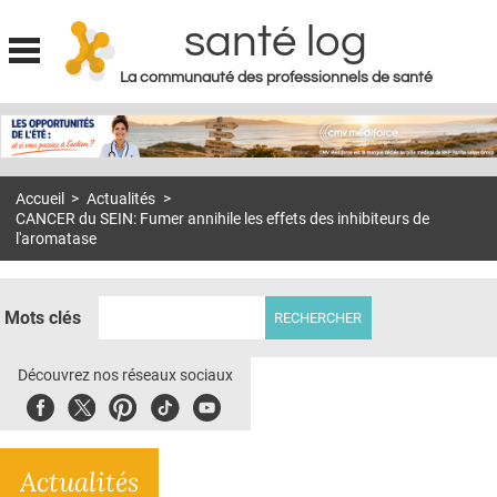
santé log
La communauté des professionnels de santé
Jump to navigation
MON COMPTE
ABONNEMENT
Accueil
>
Actualités
>
S'ABONNER À LA REVUE SOIN À DOMICILE
CANCER du SEIN: Fumer annihile les effets des inhibiteurs de
l'aromatase
ACTUS
DOSSIERS
Mots clés
RÉSEAUX
Découvrez nos réseaux sociaux
E-REVUE SAD
Facebook
Twitter
Pinterest
Tiktok
Youbute
THÉMA
L'APP
Actualités