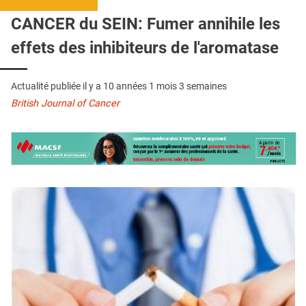
QUI SOMMES-NOUS ?
CANCER du SEIN: Fumer annihile les
PUBLICITÉ
effets des inhibiteurs de l'aromatase
CONDITIONS GÉNÉRALES
Actualité publiée il y a
10 années 1 mois 3 semaines
CONTACT
British Journal of Cancer
CRÉDITS