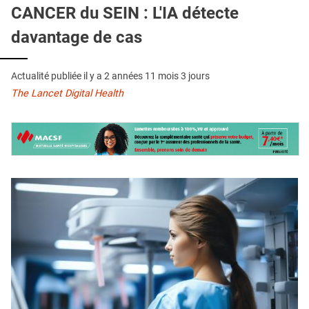
QUI SOMMES-NOUS ?
CANCER du SEIN : L'IA détecte
davantage de cas
PUBLICITÉ
CONDITIONS GÉNÉRALES
Actualité publiée il y a
2 années 11 mois 3 jours
CONTACT
The Lancet Digital Health
CRÉDITS