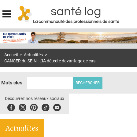
santé log
La communauté des professionnels de santé
Jump to navigation
MON COMPTE
ABONNEMENT
Accueil
>
Actualités
>
S'ABONNER À LA REVUE SOIN À DOMICILE
CANCER du SEIN : L'IA détecte davantage de cas
ACTUS
DOSSIERS
Mots clés
RÉSEAUX
Découvrez nos réseaux sociaux
E-REVUE SAD
Facebook
Twitter
Pinterest
Tiktok
Youbute
THÉMA
Actualités
L'APP