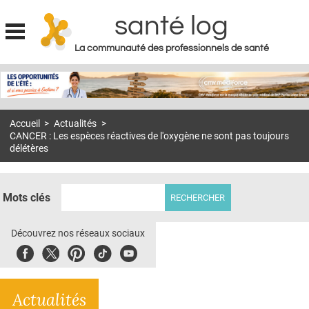
santé log
La communauté des professionnels de santé
Jump to navigation
MON COMPTE
ABONNEMENT
Accueil
>
Actualités
>
S'ABONNER À LA REVUE SOIN À DOMICILE
CANCER : Les espèces réactives de l'oxygène ne sont pas toujours
délétères
ACTUS
DOSSIERS
Mots clés
RÉSEAUX
Découvrez nos réseaux sociaux
E-REVUE SAD
Facebook
Twitter
Pinterest
Tiktok
Youbute
THÉMA
L'APP
Actualités