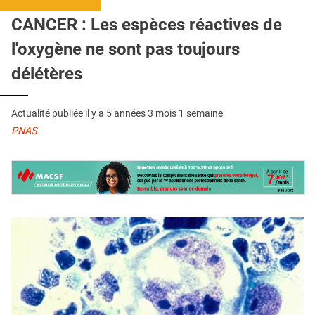
QUI SOMMES-NOUS ?
CANCER : Les espèces réactives de
PUBLICITÉ
l'oxygène ne sont pas toujours
CONDITIONS GÉNÉRALES
délétères
CONTACT
Actualité publiée il y a
5 années 3 mois 1 semaine
CRÉDITS
PNAS