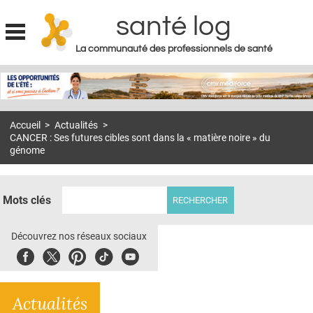
santé log
La communauté des professionnels de santé
Jump to navigation
MON COMPTE
ABONNEMENT
Accueil
>
Actualités
>
S'ABONNER À LA REVUE SOIN À DOMICILE
CANCER : Ses futures cibles sont dans la « matière noire » du
génome
ACTUS
DOSSIERS
Mots clés
RÉSEAUX
Découvrez nos réseaux sociaux
E-REVUE SAD
Facebook
Twitter
Pinterest
Tiktok
Youbute
THÉMA
L'APP
Actualités