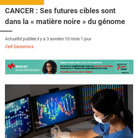
QUI SOMMES-NOUS ?
CANCER : Ses futures cibles sont
PUBLICITÉ
dans la « matière noire » du génome
CONDITIONS GÉNÉRALES
Actualité publiée il y a
3 années 10 mois 1 jour
CONTACT
Cell Genomics
CRÉDITS