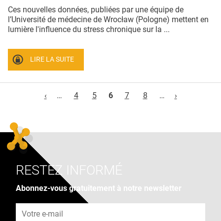
Ces nouvelles données, publiées par une équipe de
l’Université de médecine de Wrocław (Pologne) mettent en
lumière l'influence du stress chronique sur la ...
LIRE LA SUITE
Pages
‹
…
4
5
6
7
8
…
›
RESTEZ INFORMÉ
Abonnez-vous gratuitement à notre newsletter
Adresse e-mail