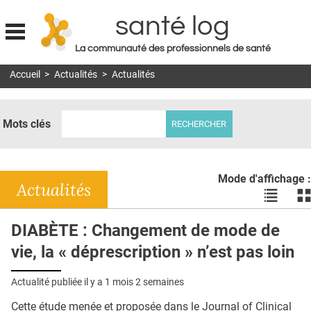
santé log
La communauté des professionnels de santé
Jump to navigation
Accueil
>
Actualités
>
Actualités
MON COMPTE
ABONNEMENT
Mots clés
S'ABONNER À LA REVUE SOIN À DOMICILE
ACTUS
Mode d'affichage :
DOSSIERS
Actualités
Voir
Vo
les
le
RÉSEAUX
actualité
ac
DIABÈTE : Changement de mode de
en
en
E-REVUE SAD
vie, la « déprescription » n’est pas loin
liste
bl
THÉMA
Actualité publiée il y a
1 mois 2 semaines
L'APP
Cette étude menée et proposée dans le Journal of Clinical