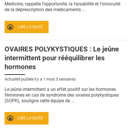
QUI SOMMES-NOUS ?
Medicine, rappelle l’opportunité, la faisabilité et l'innocuité
de la déprescription des médicaments ...
PUBLICITÉ
CONDITIONS GÉNÉRALES
LIRE LA SUITE
CONTACT
OVAIRES POLYKYSTIQUES : Le jeûne
CRÉDITS
intermittent pour rééquilibrer les
hormones
Actualité publiée il y a
1 mois 3 semaines
Le jeûne intermittent a un effet positif sur les hormones
féminines en cas de syndrome des ovaires polykystiques
(SOPK), souligne cette équipe de ...
LIRE LA SUITE